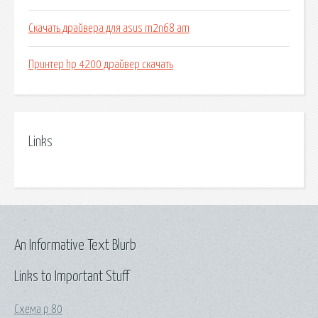
Скачать драйвера для asus m2n68 am
Принтер hp 4200 драйвер скачать
Links
An Informative Text Blurb
Links to Important Stuff
Схема р 80