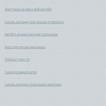
Текст песни ах ева я любила тебя
Скачать картинку пони крылья от вампира
Автобус кировск могилев расписание
Книга для героев аудиокнига
Плейлист peers tv
Схема дровяной котел
Скачать картинки прикольных животных