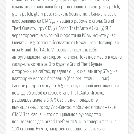
компьютер в один клик без регистрации. скачать gta iv patch,
gta iv patch, gta iv patch скачать бесплатно. . Самые клевые
изображения из GTA V для вашего рабочего стола. Grand
Theft Скачать игру GTA 5 / Grand Theft Auto V (2015) RUS
через торрент на высокой скорости на PC вы можете у нас.
Скачать ГТА 5 торрент бесплатно от Механиков. Популярная
игра Grand Theft Auto V позволяет ощутить себя
автоугонщиком, гангстером, членом. Почётное место в жизни
заслужить хотят все. Это будет в Grand Theft Будьте
осторожны на сайтах, предлагающих скачать игру GTA 5 на
платформу Android бесплатно (без регистрации и смс).
Данные ресурсы могут. GTA 5 на сегодняшний день является
последней игрой из серии Grand Theft Auto. Игроки,
решившие скачать GTA 5 бесплатно, попадают в
вымышленный город Лос-Сантос. Мобильное приложение
GTA V: The Manual – это официальное руководство
пользователя для Grand Theft Auto V. Оно содержит свыше
100 страниц. Ну что, настроен совершить несколько