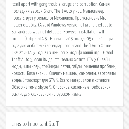
itself apart with gang trouble, drugs and corruption. Самая
последняя версия Grand Theft Auto у нас. Мультиплеер
присутствует у репака от Механиков. При установке Мта
пишет ошибку. (A valid Windows version of grand theft auto
San andreas was not detected. However installation will
cintinue.). Игра GTA 5 - Новая и са05 ожидае05 онлайн игра
года для любителей легендарного Grand Theft Auto Online.
Скачать GTA 5 - одна из немногих модификаций игры Grand
Theft Auto 5, если Вы действительно хотите. ГТА 5 Онлайн
моды, читы коды, трейнеры, патчи, гайды, решения проблем,
новости. База знаний. Скачать машины, cамолеты, вертолеты,
водный траспорт для GTA 5. Всего материалов в каталоге.
Обзор на тему: skype 5. Описание, системные требования,
ссылки для скачивания на русском языке.
Links to Important Stuff