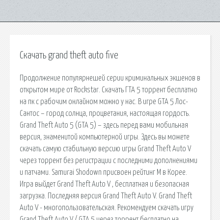
Скачать grand theft auto five
Продолжение популярнешей серии криминальных экшенов в
открытом мире от Rockstar. Скачать ГТА 5 торрент бесплатно
на пк с рабочим онлайном можно у нас. В игре GTA 5 Лос-
Сантос – город солнца, процветания, настоящая гордость.
Grand Theft Auto 5 (GTA 5) – здесь перед вами мобильная
версия, знаменитой компьютерной игры. Здесь вы можете
скачать самую стабильную версию игры Grand Theft Auto V
через торрент без регистрации с последними дополнениями
и патчами. Samurai Shodown присвоен рейтинг М в Корее.
Игра выйдет Grand Theft Auto V , бесплатная и безопасная
загрузка. Последняя версия Grand Theft Auto V. Grand Theft
Auto V - многопользовательская. Рекомендуем скачать игру
Grand Theft Auto V / GTA 5 через торрент бесплатно на