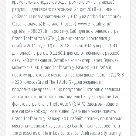
криминальных подвигов ради громкого имя и пугающей
репутации для своего персонажа. 24 окт 2018 - 11 мин. -
Добавлено пользователем Raily. GTA 5 на Android телефон? +
(Ссылка скачать) Е-каталог (Россия): www.e-katalog.ru?
cgi_idsr_=88823utm_source=y. Сайт для поклонников игры
Grand Theft Auto V (GTA 5), анонс которой состоялся 3
ноября 2011 года. 19 окт 2018 Скачать GTA 5 версии 1.41
для онлайн игры и 1.0.1180.1 для соло-геймплея с русской
озвучкой от Механики, Хатаб на компьютер через. Здесь вы
можете скачать Grand Theft Auto 5. Размер 70 гигабайт,
поэтому приготовьте место на жестком диске. Рейтинг: 7,2/8,8
- 220 голосовGrand Theft Auto 5 - долгожданное
продолжение чрезвычайно популярной истории о великом
автоугонщике, которое пользователи ПК ждали долгие. Сайт
фанатов игры Grand Theft Auto V (GTA 5). Здесь вы найдете
все самое необходимое: видео. Здесь вы можете скачать
Grand Theft Auto 5. Размер 70 гигабайт, поэтому приготовьте
место на жестком. Five years ago Carl Johnson escaped from
the pressures of life in Los Santos, San Andreas. a city tearing