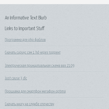
An Informative Text Blurb
Links to Important Stuff
Программа для php файлов
Скачать сириус сэм 1 hd через торрент
Электрическая принципиальная схема ваз 2109
Just cause 3 dlc
Прошивка для смартфон мегафон optima
Скачать книгу на службе отечеству