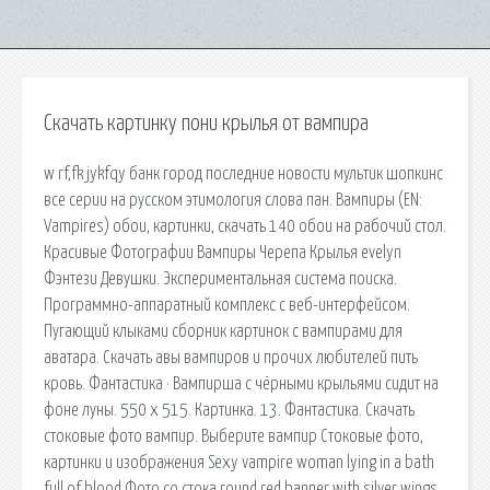
Скачать картинку пони крылья от вампира
w rf,fk jykfqy банк город последние новости мультик шопкинс
все серии на русском этимология слова пан. Вампиры (EN:
Vampires) обои, картинки, скачать 140 обои на рабочий стол.
Красивые Фотографии Вампиры Черепа Крылья evelyn
Фэнтези Девушки. Экспериментальная система поиска.
Программно-аппаратный комплекс с веб-интерфейсом.
Пугающий клыками сборник картинок с вампирами для
аватара. Скачать авы вампиров и прочих любителей пить
кровь. Фантастика · Вампирша с чёрными крыльями сидит на
фоне луны. 550 x 515. Картинка. 13. Фантастика. Скачать
стоковые фото вампир. Выберите вампир Стоковые фото,
картинки и изображения Sexy vampire woman lying in a bath
full of blood Фото со стока round red banner with silver wings