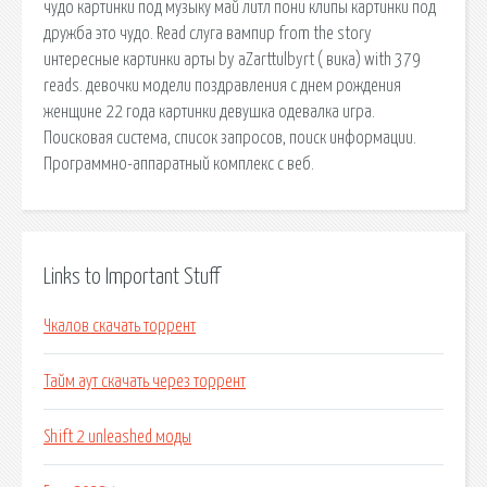
чудо картинки под музыку май литл пони клипы картинки под
дружба это чудо. Read слуга вампир from the story
интересные картинки арты by aZarttulbyrt ( вика) with 379
reads. девочки модели поздравления с днем рождения
женщине 22 года картинки девушка одевалка игра.
Поисковая сиcтема, список запросов, поиск информации.
Программно-аппаратный комплекс с веб.
Links to Important Stuff
Чкалов скачать торрент
Тайм аут скачать через торрент
Shift 2 unleashed моды