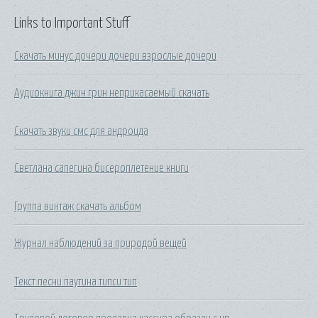
Links to Important Stuff
Скачать минус дочери дочери взрослые дочери
Аудиокнига джин грин неприкасаемый скачать
Скачать звуки смс для андроида
Светлана сапегина бисероплетение книги
Группа винтаж скачать альбом
Журнал наблюдений за природой вещей
Текст песни паутина типси тип