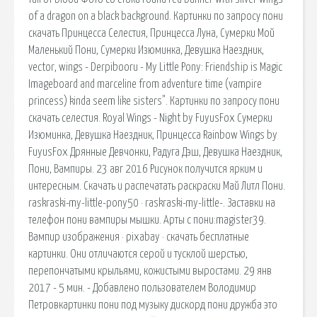
of a dragon on a black background. Картинки по запросу пони
скачать Принцесса Селестия, Принцесса Луна, Сумерки Мой
Маленький Пони, Сумерки Изюминка, Девушка Наездник,
vector, wings - Derpibooru - My Little Pony: Friendship is Magic
Imageboard and marceline from adventure time (vampire
princess) kinda seem like sisters". Картинки по запросу пони
скачать селестия. Royal Wings - Night by FuyusFox Сумерки
Изюминка, Девушка Наездник, Принцесса Rainbow Wings by
FuyusFox Дрянные Девчонки, Радуга Дэш, Девушка Наездник,
Пони, Вампиры. 23 авг 2016 Рисунок получится ярким и
интересным. Скачать и распечатать раскраски Май Литл Пони.
raskraski-my-little-pony50 · raskraski-my-little-. Заставки на
телефон пони вампиры мышки. Арты с пони:magister39.
Вампир изображения · pixabay · скачать бесплатные
картинки. Они отличаются серой и тусклой шерстью,
перепончатыми крыльями, кожистыми выростами. 29 янв
2017 - 5 мин. - Добавлено пользователем Володимир
Петровкартинки пони под музыку дискорд пони дружба это