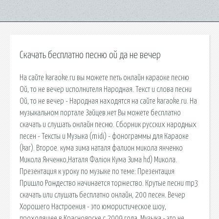
Скачать бесплатно песню ой да не вечер
На сайте karaoke.ru вы можете петь онлайн караоке песню
Ой, то не вечер исполнителя Народная. Текст и слова песни
Ой, то не вечер - Народная находятся на сайте karaoke.ru. На
музыкальном портале Зайцев.нет Вы можете бесплатно
скачать и слушать онлайн песню. Сборник русских народных
песен - Тексты и Музыка (midi) - фонограммы для Караоке
(kar). Второе. кума зима наталя фалион микола янченко
Микола Янченко,Наталя Фаліон Кума Зима hd) Микола.
Презентация к уроку по музыке по теме: Презентация
Пришло Рождество начинается торжество. Крутые песни mp3
скачать или слушать бесплатно онлайн, 200 песен. Вечер
Хорошего Настроения - это юмористическое шоу,
проходящее в Красноярске с 2009 года. Музыка - это не