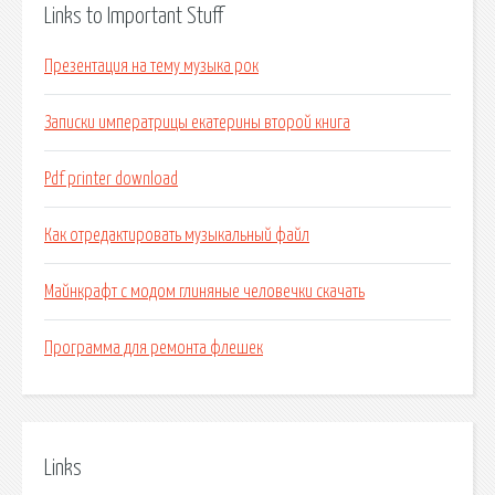
Links to Important Stuff
Презентация на тему музыка рок
Записки императрицы екатерины второй книга
Pdf printer download
Как отредактировать музыкальный файл
Майнкрафт с модом глиняные человечки скачать
Программа для ремонта флешек
Links