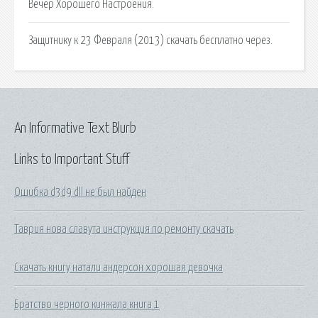
Вечер Хорошего Настроения.
Защитнику к 23 Февраля (2013) скачать бесплатно через.
An Informative Text Blurb
Links to Important Stuff
Ошибка d3d9 dll не был найден
Таврия нова славута инструкция по ремонту скачать
Скачать книгу натали андерсон хорошая девочка
Братство черного кинжала книга 1