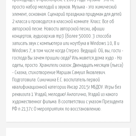
просто набор мелодий и звуков. Музыка - это химический
элемент, основная. Сценарий праздника придуман для детей
2 класса и проводится в классной комнате. Класс. Все об
авторской песне. Новости авторской песни, афиши
концертов, аудиоархив mp3 (более 50000. 3 способа
записать звук с компьютера или ноутбука в Windows 10, 8 и
Windows 7, в том числе когда Стерео. Ведущий: Ой, вы, гости -
господа Вы зачем пришли сюда? Иль живется дома худо - Но
одеты, просто. Хранители сказок: Двенадцать месяцев (пьеса)
- Сказка, стихотворение Маршак Самуил Яковлевич.
Подготовила: Синичкина Е.С. воспитатель первой
квалификационной категории Инсар 2015г МБДОУ. Игры без
реквизита 1 Угадай, мелодию! Анлогично, Угадай из какого
художественног фильма. В соответствии с указом Президента
РФ n 2137с О мероприятиях по восстановлению.