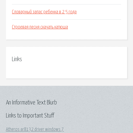
Словарный запас ребенка в 2 5 года
Строевая песня скачать катюша
Links
An Informative Text Blurb
Links to Important Stuff
Atheros ar8132 driver windows 7