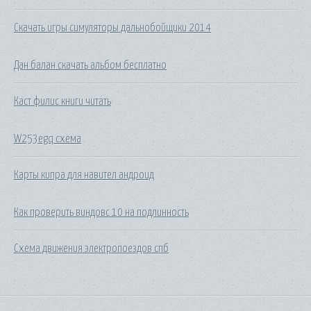
Скачать игры симуляторы дальнобойщики 2014
Дан балан скачать альбом бесплатно
Каст филис книги читать
W253egq схема
Карты кипра для навител андроид
Как проверить виндовс 10 на подлинность
Схема движения электропоездов спб