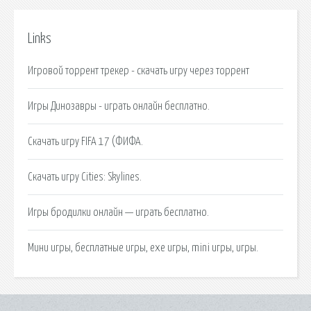
Links
Игровой торрент трекер - скачать игру через торрент
Игры Динозавры - играть онлайн бесплатно.
Скачать игру FIFA 17 (ФИФА.
Скачать игру Cities: Skylines.
Игры бродилки онлайн — играть бесплатно.
Мини игры, бесплатные игры, exe игры, mini игры, игры.