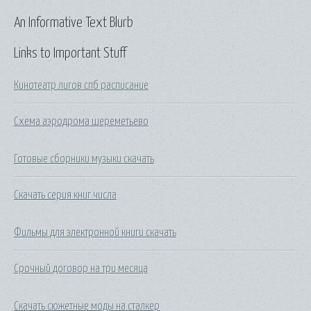
An Informative Text Blurb
Links to Important Stuff
Кинотеатр лигов спб расписание
Схема аэродрома шереметьево
Готовые сборники музыки скачать
Скачать серия книг числа
Фильмы для электронной книги скачать
Срочный договор на три месяца
Скачать сюжетные моды на сталкер