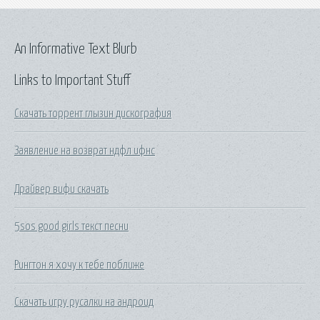
An Informative Text Blurb
Links to Important Stuff
Скачать торрент глызин дискография
Заявление на возврат ндфл ифнс
Драйвер вифи скачать
5sos good girls текст песни
Рингтон я хочу к тебе поближе
Скачать игру русалки на андроид