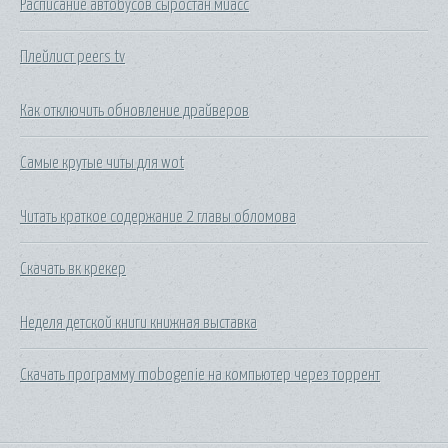
Расписание автобусов сыростан миасс
Плейлист peers tv
Как отключить обновление драйверов
Самые крутые читы для wot
Читать краткое содержание 2 главы обломова
Скачать вк крекер
Неделя детской книги книжная выставка
Скачать программу mobogenie на компьютер через торрент