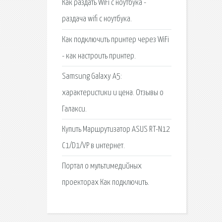
Как раздать WiFi с ноутбука -
раздача wifi с ноутбука.
Как подключить принтер через WiFi
- как настроить принтер.
Samsung Galaxy A5:
характеристики и цена. Отзывы о
Галакси.
Купить Маршрутизатор ASUS RT-N12
С1/D1/VP в интернет.
Портал о мультимедийных
проекторах Как подключить.