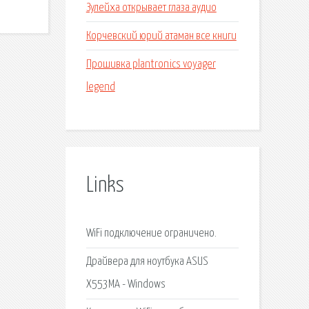
Зулейха открывает глаза аудио
Корчевский юрий атаман все книги
Прошивка plantronics voyager
legend
Links
WiFi подключение ограничено.
Драйвера для ноутбука ASUS
X553MA - Windows