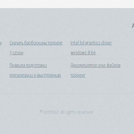
A
у
Скачать барбоскины торрент
Intel hd graphics driver
3 сезон
windows 8 64
Правила подготовки
Декомпилятор exe файлов
презентации к выступлению
торрент
© Untitled. All rights reserved.