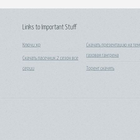
Links to Important Stuff
Ключи хр
Скачать презентацию на тем
газовая гангрена
Скачать пасечник 2 сезон все
серии
Торент скачять