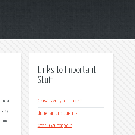
Links to Important
Stuff
нашем
Скачать минус о спорте
alaxy
Императрица рингтон
азине
Отель 626 торрент