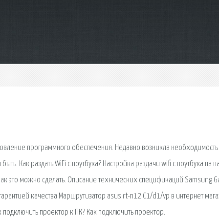
бновление программного обеспечения. Недавно возникла необходимость
ыть. Как раздать WiFi с ноутбука? Настройка раздачи wifi с ноутбука на 
, как это можно сделать. Описание технических спецификаций Samsung G
с гарантией качества Маршрутизатор asus rt-n12 С1/d1/vp в интернет маг
к подключить проектор к ПК? Как подключить проектор.