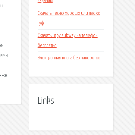
задачам
 и
Скачать песню хорошо или плохо
и
гуф
Скачать игру subway на телефон
бесплатно
ом
стемы
Электронная книга без наворотов
акже
Links