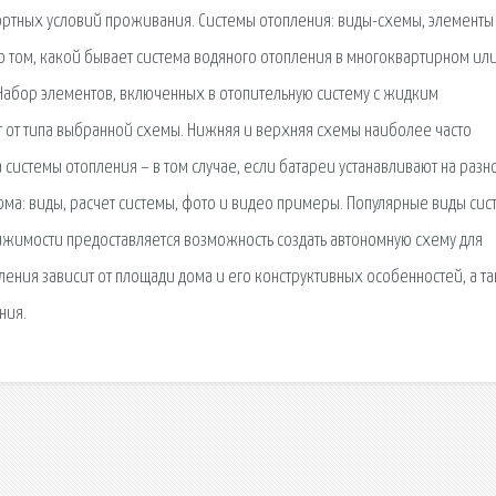
ортных условий проживания. Системы отопления: виды-схемы, элементы
 о том, какой бывает система водяного отопления в многоквартирном ил
Набор элементов, включенных в отопительную систему с жидким
т от типа выбранной схемы. Нижняя и верхняя схемы наиболее часто
 системы отопления – в том случае, если батареи устанавливают на разн
дома: виды, расчет системы, фото и видео примеры. Популярные виды си
ижимости предоставляется возможность создать автономную схему для
ения зависит от площади дома и его конструктивных особенностей, а т
ния.