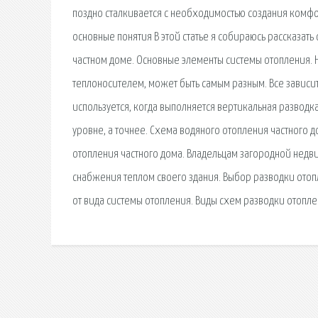
поздно сталкивается с необходимостью создания комф
основные понятия В этой статье я собираюсь рассказать
частном доме. Основные элементы системы отопления. 
теплоносителем, может быть самым разным. Все зависи
используется, когда выполняется вертикальная разводка
уровне, а точнее. Схема водяного отопления частного 
отопления частного дома. Владельцам загородной недв
снабжения теплом своего здания. Выбор разводки отопл
от вида системы отопления. Виды схем разводки отопле