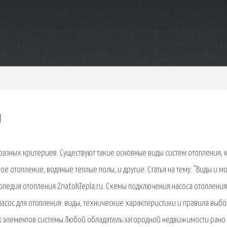
ы
 разных критериев. Существуют такие основные виды систем отопления, к
е отопление, водяные теплые полы, и другие. Статья на тему: "Виды и м
лопедия отопления ZnatokTepla.ru. Схемы подключения насоса отопления
асос для отопления: виды, технические характеристики и правила выбо
ых элементов системы Любой обладатель загородной недвижимости рано