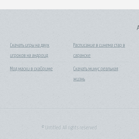
A
Скачать игры на двух
Расписание в синема стар в
игроков на андроид
саранске
Мод маски в скайриме
Скачать минус реальная
жизнь
© Untitled. All rights reserved.