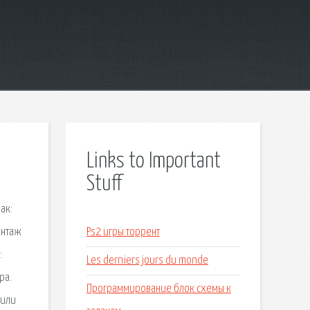
Links to Important
Stuff
ак:
онтаж
Ps2 игры торрент
:
Les derniers jours du monde
ра.
Программирование блок схемы к
 или