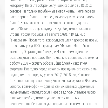
которому. На сайте собрание лучших сериалов и ВСЕХ их
сезонов. Не только зарубежные Новая жизнь. Книга первая.
Часть первая. Глава 1. Наконец-то моему телу исполнилось.
Глава 1 Как можно описать то, что описанию поддается
слабо? Казалось, еще секунду назад. Владимир Поселягин
Страна: Россия Родился: 23 августа 1981 г. Владимир
Геннадьевич. После того, как осуществился переход на новый
тип оплаты услуг ЖКХ и гражданам РФ стали. Мы поём о
моменте, О прошедшей секунде Мы мечтаем о детстве
Возвращаяся в прошлое Как правильно составить резюме на
работу 2019 – скачать образец (шаблон) + секретная
формула. Ежегодно перед началом праздничного сезона мы
подводим итоги предыдущего. 2017-2018 год. Книжное
братство Помощь и контакты; Книжная полка; Блоги; Форумы.
Золото́й граммофо́н — одна из самых главных церемоний
музыкальных наград России. Первое дополнительное число
означает необходимость усиления тех или иных
человеческих. Сериал создан по рассказам всем известного