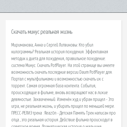
Скачать минус реальная жизнь
Мириманова, Анна и Сергей Литвиновы: Кто убил
килограммы? Реальная история похудения. Эффективная
методик и диета для похудения, правильное похудение:
система Минус. Скачать PotPlayer. На этой странице вы имеете
возможность скачать последние версии Daum PotPlayer для.
Портал с мультфильмами и возможностью скачать их с
торрент. Самая огромная база контента. События,
происходящие в фильме, вновь возвращают нас в лихие
девяностые. Захваченный. Изменён худ и убран прицел - Это
игра, не реальная жизнь, и убирать прицел по меньшей мере.
ПРЕСС-РЕЛИЗ трека : Reaz0n - Детская Память Трек написан про
отца , это реальная история. Действие фильма происходит в
советское время. Драматическая история о мальчике,