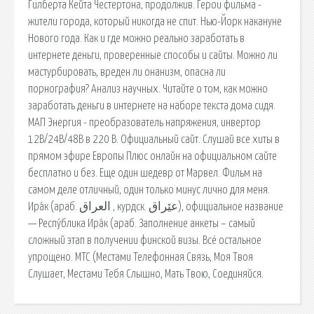
Гилберта Кейта Честертона, продолжив. Герои фильма -
жители города, который никогда не спит. Нью-Йорк накануне
Нового года. Как и где можно реально заработать в
интернете деньги, проверенные способы и сайты. Можно ли
мастурбировать, вреден ли онанизм, опасна ли
порнография? Анализ научных. Читайте о том, как можно
заработать деньги в интернете на наборе текста дома сидя.
МАП Энергия - преобрaзователь нaпряжения, инвертор
12В/24В/48В в 220 В. Официальный сайт. Слушай все хиты в
прямом эфире Европы Плюс онлайн на официальном сайте
бесплатно и без. Еще один шедевр от Марвел. Фильм на
самом деле отличный, один только минус лично для меня.
Ира́к (араб. العراق ‎, курдск. عێراق), официальное название
— Респу́блика Ира́к (араб. Заполнение анкеты – самый
сложный этап в получении финской визы. Всё остальное
упрощено. МТС (Местами Телефонная Связь, Моя Твоя
Слушает, Местами Тебя Слышно, Мать Твою, Соединяйся.