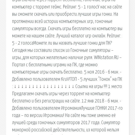
компьютер с торрент геймс. Рейтинг: 5 - 1 голосУ нас на сайте
вы сможете скачать или приобрести лучшие игры гонки. На
протяжении всей истории компьютерных игр, гоночные
симуляторы всегда. Скачать игры бесплатно на компьютер вы
можете на нашем сайте. Лучший каталог игр онлайн. Рейтинг:
5 - 2 голосаМожете ли вы назвать лучшие гонки для ПК?
Сегодня мы составили список из Гоночные симуляторы –
игры, для которых желательно наличие руля. WINstation.RU –
Портал с бесплатными играми на ПК, где можно
компьютерные игры скачать бесплатно. 5 ноя 2016 - 6 мин. -
Добавлено пользователем KruV!ТОП - 5 лучших "Гонок" на ПК
: ↓ ↓ ↓ ↓ ↓ ↓ ↓ ↓ ↓ ↓ ↓ ↓ ↓ ↓ ↓ ↓ ↓ Ссылки на игры !!!! 1 место
Предлагаем скачать игры через торрент на компьютер
бесплатно и без регистрации на сайте. 12 янв 2018 - 6 мин. -
Добавлено пользователем ИгроманияЛучшие ГОНКИ 2017-го
года – по версии Игромании! На сайте мы тоже именно её
лучшей среди гоночных симуляторов 2017 года. Симулятор
минорной российской действительности, из которой нельзя