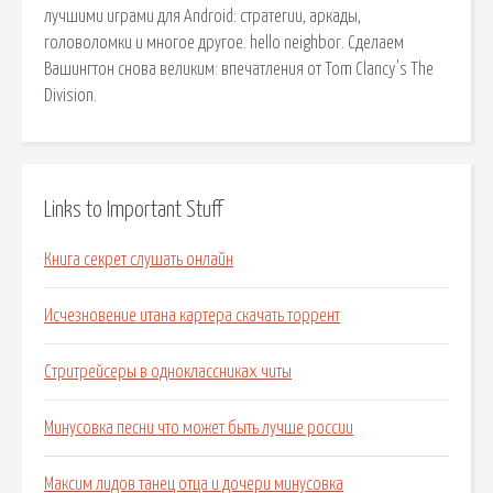
лучшими играми для Android: стратегии, аркады,
головоломки и многое другое. hello neighbor. Сделаем
Вашингтон снова великим: впечатления от Tom Clancy's The
Division.
Links to Important Stuff
Книга секрет слушать онлайн
Исчезновение итана картера скачать торрент
Стритрейсеры в одноклассниках читы
Минусовка песни что может быть лучше россии
Максим лидов танец отца и дочери минусовка