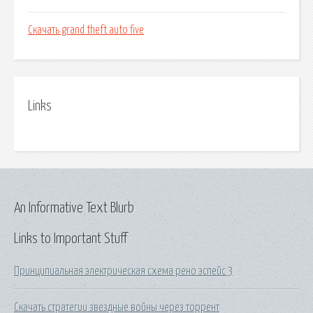
Скачать grand theft auto five
Links
An Informative Text Blurb
Links to Important Stuff
Принципиальная электрическая схема рено эспейс 3
Скачать стратегии звездные войны через торрент