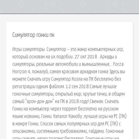
Симулятор гонки пк
Игры симуляторы. Симулятор – это жанр компьютерных игр,
который основан на их подобии. 27 окт 2018 . Аркады и
симуляторы, реальные автомобили и вымышленные, . Forza
Horizon 4, пожалуй, самая красивая аркадная гонка Здесь вы
можете Скачать игру Симулятор Козла на ПК бесплатно без
регистрации одним файлом. 12 сен 2018 Самые лучшие
гоночные симуляторы, открытый мир, крутые тачки, в общем
самый "эрон-дон-дон" на ПК в 2018 году! Свежак. Скачать
Гонки на компьютер через торрент бесплатно на русском
языке новинки, Гонки. Каталог Канобу: лучшие игры на PC (ПК)
в жанре Гонки. Список самых популярных игр для PC (ПК) с
описаниями, системными требованиями, гайдами. Гоночные
игры скачать через торрент бесплатно, Гоночные игры на