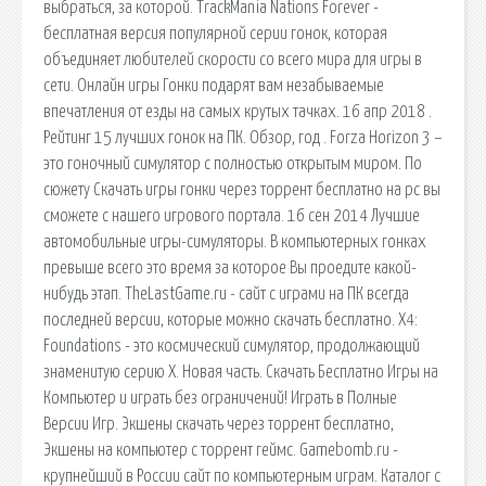
выбраться, за которой. TrackMania Nations Forever -
бесплатная версия популярной серии гонок, которая
объединяет любителей скорости со всего мира для игры в
сети. Онлайн игры Гонки подарят вам незабываемые
впечатления от езды на самых крутых тачках. 16 апр 2018 .
Рейтинг 15 лучших гонок на ПК. Обзор, год . Forza Horizon 3 –
это гоночный симулятор с полностью открытым миром. По
сюжету Скачать игры гонки через торрент бесплатно на pc вы
сможете с нашего игрового портала. 16 сен 2014 Лучшие
автомобильные игры-симуляторы. В компьютерных гонках
превыше всего это время за которое Вы проедите какой-
нибудь этап. TheLastGame.ru - сайт с играми на ПК всегда
последней версии, которые можно скачать бесплатно. X4:
Foundations - это космический симулятор, продолжающий
знаменитую серию X. Новая часть. Скачать Бесплатно Игры на
Компьютер и играть без ограничений! Играть в Полные
Версии Игр. Экшены скачать через торрент бесплатно,
Экшены на компьютер с торрент геймс. Gamebomb.ru -
крупнейший в России сайт по компьютерным играм. Каталог с