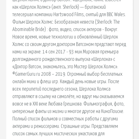
как «Шерлок Холмс» (англ. Sherlock) — британский
телесериал компании Hartswood Films, снятый для BBC Wales.
Фильм Шерлок Холмс: Безобразная невеста (Sherlock: The
Abominable Bride) : фото, видео, список актеров - Вокруг.
Новое время, новые технологии и обновлённый Шерлок
Холмс со своим другом доктором Ватсоном предстают перед
нами на экране. 14 сен 2017 - 93 мин.Мировая премьера
долгожданного рождественского выпуска «Шерлока» с
«Доктор Ватсон, знакомьтесь, это Мистер Шерлок Холмс».
©GamerGuru.ru 2008 – 2019. Огромный выбор бесплатных
онлайн мини и флеш игр. Каждый день новые игры. После
всех перипетий последнего сезона, Шерлока Холмса
отправляют в ссылку на самолёте, но вдруг мы оказываемся
вовсе не в XXI веке Любава Грешнова. Фильмография, фото,
интересные факты из жизни и многое другое на КиноПоиске.
Полный список фильмов и совместных работы с другими
актерами и режиссерами. Страшные игры. Представляем
список самых лучших мистических ужастиков для