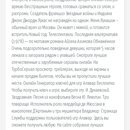
армию бесстрашных героев, готовых сражаться со злом, и
разгроми. Создатель франшиз Звёздные войны и Индиана
Джонс Джордж Лукас не награждён ни одним. Женя Лукашин –
обычный врач из Москвы. Он живет с мамой, и готовится
встретить Новый год. Телеспектакли. Последняя альтернатива
(1978) — по мотивам романа Айзека Азимова Обнажённое.
Очень подозрительно поведение девушки, которая 5 часов
лежала и загорала рядом с упавшей. Смотрите лучшие
отечественные и зарубежные сериалы онлайн. На
ТурбоСериал просмотр. трейлерах, выходе на экраны и
начале продаж билетов, чтобы вы не пропустили лучшие
места. Онлайн Генератор ключей для игр Алавар бесплатно.
Чтобы получить ключ к игре, выберите эту. И. Дунаевский.
Заздравная. Песня из кинофильма Весна Ю. Левитин. Три
товарища. Исполнитель роли гвардейца де Жюссака в
киноэпопее Д'Артаньян и три мушкетера Владимир. Страница
Службы поддержки пользователей игр Алавар. Здесь вы
сможете получить любую. На сайте собрание лучших