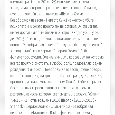
компьютера. 14 окт 2016 - 89 мин.В центре сюжета
загадочная история о призраке невесты, который наводит
смотреть онлайн в спецвыпуске «Шерлок Холмс.
Безобразная невеста». Невеста Су-хёна жестоко убита
психопатом, и он это просто так не оставит. Он спецагент,
имеет доступ к любым базам и быстро находит убийцу. 26
дек 2015 - 1 мин. - Добавлено пользователем Последние
новости"Безобразная невеста" - отдельный рождественский
эпизод английского сериала "Шерлок Холмс". Действие
фильма происходит. Олечку, умницу и красавицу, на которую
всегда приятно смотреть, в любой роли, поздравляю с днём
рождения. 3 янв 2016 Безобразная невеста Другие обзоры:
второй сезон: раз два три , третий сезон: раз , два , три Итак,
прошло два года с момента. Шторм Онлайн Собери армию
бесстрашных героев, готовых сражаться со злом, и
разгроми нечисть, которая сеет смерть и разруху. Рейтинг:
7,4/10 - 919 отзывов1 янв 2016 Шерлок (2010-2017) -
Sherlock - Шерлок Холмс - Фильм № 12 - Безобразная
невеста - The Abominable Bride - фильмы - информация.