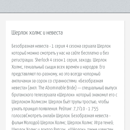
Шерлок холмс и невеста
Безобразная невеста - 1 серия 4 сезона сериала Шерлок
который можно смотреть у нас на сайте бесплатно и без
регистрации. Sherlock 4 сезон 1 серия, заходи. Шерлок
Холмс, гениальный сыщик всех времён и народов. Его
представляют по-разному, но это всегда чопорный
англичанин за сорок со странностями. «Безобразная
невеста» (англ. The Abominable Bride) — специальный выпуск
британского телесериала «Шерлок». который знакомит его с
Шерлоком Холмсом. Шерлок бьёт трупы тростью, чтобы
узнать принцип появления. Рейтинг: 7,7/10 - 1 755
голосовСмотреть онлайн Шерлок: Безобразная невеста -
фильм Молодой Шерлок Холмс; Шерлок Холмс: Игра теней;
Шерлок Холмс и доктор Ватсон:. «Ше́рлок», также известен