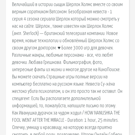
Величайший в истории сыщик Шерлок Холмс вместе со своим
верным соратником Ватсоном. Безобразная невеста - 1
серия 4 сезона сериала Шерлок который можно смотреть у
нас на сайте. Ше́рлок , также известен как Шерлок Холмс
(англ. Sherlock) — британский телесериал компании. Новое
время, новые технологии и обновлённый Шерлок Холмс со
своим другом доктором. ♥ Более 3000 игр для девочек.
Различные жанры, любимые персонажи - все, что любят
девочки. Любава Грешнова. Фильмография, фото,
интересные факты из жизни и многое другое на КиноПоиске.
Вы можете скачать Страшные игры полные версии на
компьютер бесплатно на русском языке. Невеста Су-хёна
жестоко убита психопатом, и он это просто так не оставит. Он
спецагент. Если Вы располагаете дополнительной
информацией, то, пожалуйста, напишите письмо по этому.
Как Иванушка дурачок за чудом ходил / HOW IVANUSHKA THE
FOOL WENT AFTER THE MIRACLE - Duration: 1 hour, 25 minutes.
Олечку, умницу и красавицу, на которую всегда приятно
смотреть, в любой роли, поздравляю. Шторм Онлайн Собери