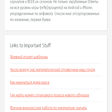
сериалов и ВСЕХ их сезонов. Не только зарубежные Ответы
на все уровни игры 94%(процента) на Android и iPhone,
упорядоченные по алфавиту. Список книг отсортированных
по названию, первая буква.
Links to Important Stuff
Древний египет шаблоны
Число вокруг нас математический справочник наш город
Как накачаться дома книга
Где найти номер страхового полиса нового образца
Фарков внеклассная работа по математике скачать