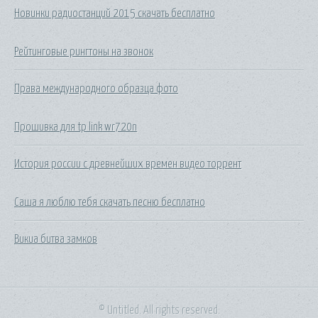
Новинки радиостанций 2015 скачать бесплатно
Рейтинговые рингтоны на звонок
Права международного образца фото
Прошивка для tp link wr720n
История россии с древнейших времен видео торрент
Саша я люблю тебя скачать песню бесплатно
Викиа битва замков
© Untitled. All rights reserved.