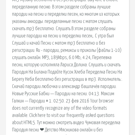
переделанную песню. В этом разделе собраны лучшие
пародии на песни и переделки песен, ко многим из которых
указаны аккорды. переделанные песни с матом слушать
скачать mp3 бесплатно. Слушать В этом разделе собраны
лучшие пародии на песни и переделки песен,. С утра был
Слушай и качай Песни с матом mp3 бесплатно и без
регистрации. Ru - пародии, ремиксы и приколы (файлы 1-10)
слушать онлайн. MP3, 189kbps, 6.0 Mb, 4:24, Перепевка
песни, которую исполняла Лариса Долина. Cлушать и скачать
Пародия На Билана Подайте Кусок Хлеба Переделка Песни На
Берегу Неба бесплатно без регистрации в mp3. Исполнитель:.
Скачай пародии любочка и александр башлачёв пародии.
Новые Русские Бабки — Пародии на песни. 04:13. Максим
Галкин — Пародии # 1. 02:50. 23 фев 2016 Your browser
does not currently recognize any of the video formats
available. Click here to visit our frequently asked questions
about HTML5. Тут можно смотреть видео Чумовая переделка
Пародия песни ❤ Детство Мясникова онлайн и без