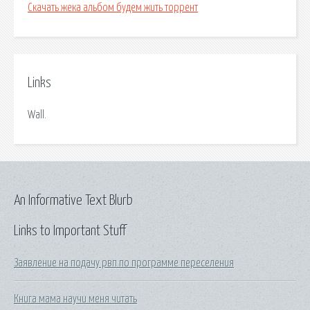
Скачать жека альбом будем жить торрент
Links
Wall.
An Informative Text Blurb
Links to Important Stuff
Заявление на подачу рвп по программе переселения
Книга мама научи меня читать