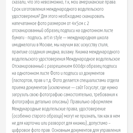
сказали, что это невозможно, т.к, мои американские права.
Срок изготовления международного водительского
удостоверения? Для этого необходимо сканировать
напечатанное фото размером от 4х5см с 2
отсканированный образец подписи на однотонном листе
бумаги - подпись. art in style — международная школа
имиджелогии в Москве, мы научим вас искусству стиля,
практике создания имиджа, визажу. Книжка международного
водительского удостоверения Международное водительское
Отсканированный с разрешением 600dpi образец подписи
на однотонном листе Фото и подписи из документов
(паспортов, прав и т.д. Фото делается специалистами отдела
приема документов (исключение — сайт Госуслуг, где нужно
загрузить свою фотографию самостоятельно, требования к
фотографии детально описаны). Правильно оформляем
Международные водительские права, удостоверение
(особенно старого образца) могут не признать, так как в нем
не для карточки или разворот для книжки), допустимо –
цифровое фото прав. Основным документов для управления