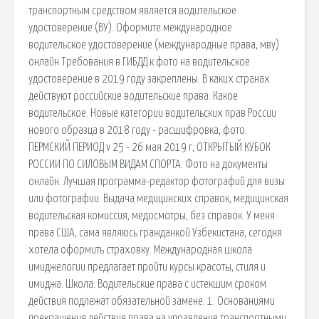
транспортным средством является водительское
удостоверение (ВУ). Оформите международное
водительское удостоверение (международные права, мву)
онлайн Требования в ГИБДД к фото на водительское
удостоверение в 2019 году закреплены. В каких странах
действуют российские водительские права. Какое
водительское. Новые категории водительских прав России
нового образца в 2018 году - расшифровка, фото.
ПЕРМСКИЙ ПЕРИОД v 25 - 26 мая 2019 г, ОТКРЫТЫЙ КУБОК
РОССИИ ПО СИЛОВЫМ ВИДАМ СПОРТА. Фото на документы
онлайн. Лучшая программа-редактор фотографий для визы
или фотографии. Выдача медицинских справок, медицинская
водительская комиссия, медосмотры, без справок. У меня
права США, сама являюсь гражданкой Узбекистана, сегодня
хотела оформить страховку. Международная школа
имиджелогии предлагает пройти курсы красоты, стиля и
имиджа. Школа. Водительские права с истекшим сроком
действия подлежат обязательной замене. 1. Основаниями
прекращения действия права на управление транспортными