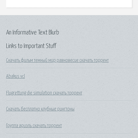
An Informative Text Blurb
Links to Important Stuff
Скачать фильм темный мир равновесие скачать торрент
Abakus vcl
Flugrettung die simulation скачать торрент
Скачать бесплатно клубные рингтоны
Группа ариэль скачать торрент