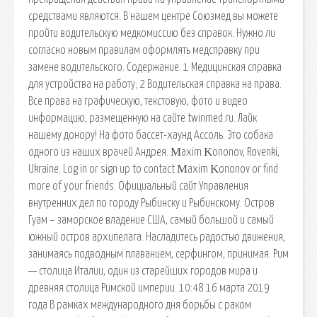
средствами являются. В нашем центре Союзмед вы можете
пройти водительскую медкомиссию без справок. Нужно ли
согласно новым правилам оформлять медсправку при
замене водительского. Содержание. 1 Медицинская справка
для устройства на работу; 2 Водительская справка на права.
Все права на графическую, текстовую, фото и видео
информацию, размещенную на сайте twinmed.ru. Лайк
нашему донору! На фото бассет-хаунд Ассоль. Это собака
одного из наших врачей Андрея. Μaxim Κononov, Rovenki,
Ukraine. Log in or sign up to contact Μaxim Κononov or find
more of your friends. Официальный сайт Управления
внутренних дел по городу Рыбинску и Рыбинскому. Остров
Гуам – заморское владение США, самый большой и самый
южный остров архипелага. Насладитесь радостью движения,
занимаясь подводным плаванием, серфингом, принимая. Рим
— столица Италии, один из старейших городов мира и
древняя столица Римской империи. 10:48 16 марта 2019
года В рамках международного дня борьбы с раком