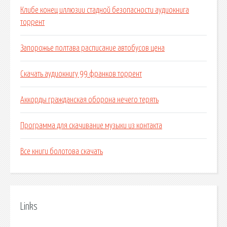
Клибе конец иллюзии стадной безопасности аудиокнига
торрент
Запорожье полтава расписание автобусов цена
Скачать аудиокнигу 99 франков торрент
Аккорды гражданская оборона нечего терять
Программа для скачивание музыки из контакта
Все книги болотова скачать
Links