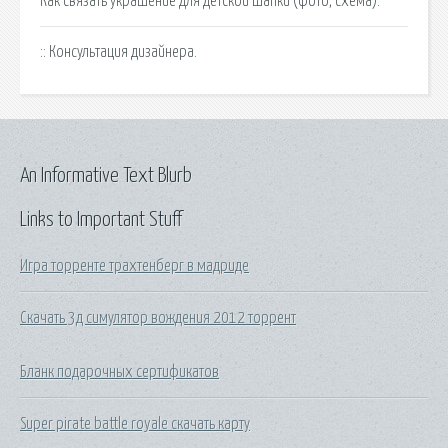
Как связать украшение для детской шапки (фото, схема).
:: Консультация дизайнера.
An Informative Text Blurb
Links to Important Stuff
Игра торренте трахтенберг в мадриде
Скачать 3д симулятор вождения 2012 торрент
Бланк подарочных сертификатов
Super pirate battle royale скачать карту