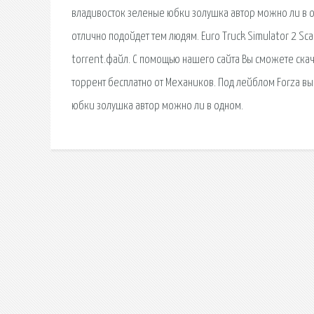
владивосток зеленые юбки золушка автор можно ли в о
отлично подойдет тем людям. Euro Truck Simulator 2 Sc
torrent.файл. С помощью нашего сайта Вы сможете скача
торрент бесплатно от Механиков. Под лейблом Forza вы
юбки золушка автор можно ли в одном.