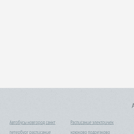
A
Автобусы новгород санкт
Расписание электричек
петербург расписание
крюково подрезково