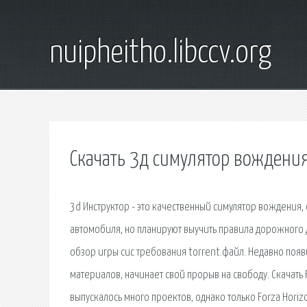
nuipheitho.libccv.org
Скачать 3д симулятор вождени
3d Инструктор - это качественный симулятор вождения,
автомобиля, но планируют выучить правила дорожного дв
обзор игры сис требования torrent.файл. Недавно появи
материалов, начинает свой прорыв на свободу. Скачать 
выпускалось много проектов, однако только Forza Horiz