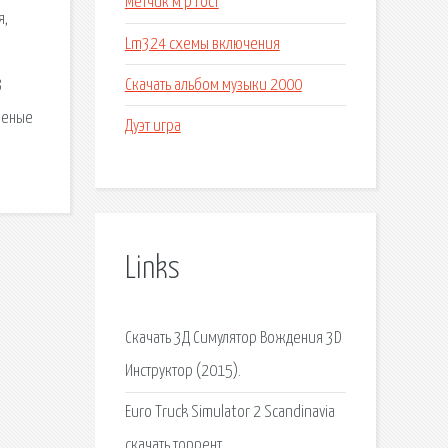
Метчик м р гост
я,
Lm324 схемы включения
Скачать альбом музыки 2000
3
еленые
Дуэт игра
Links
Скачать 3Д Симулятор Вождения 3D
Инструктор (2015).
Euro Truck Simulator 2 Scandinavia
скачать торрент