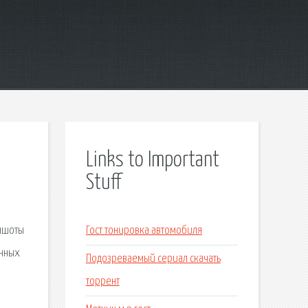
Links to Important
Stuff
иншоты
Гост тонировка автомобиля
енных
Подозреваемый сериал скачать
торрент