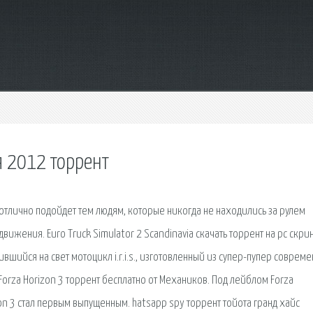
я 2012 торрент
 отлично подойдет тем людям, которые никогда не находились за рулем
ижения. Euro Truck Simulator 2 Scandinavia скачать торрент на pc скр
вшийся на свет мотоцикл i.r.i.s., изготовленный из супер-пупер соврем
Forza Horizon 3 торрент бесплатно от Механиков. Под лейблом Forza
on 3 стал первым выпущенным. hatsapp spy торрент тойота гранд хайс