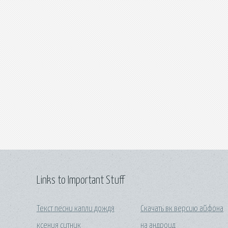
Links to Important Stuff
Текст песни капли дождя
Скачать вк версию айфона
ксения ситник
на андроид