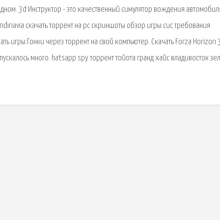
дном. 3d Инструктор - это качественный симулятор вождения автомобил
andinavia скачать торрент на pc скриншоты обзор игры сис требования
ть игры Гонки через торрент на свой компьютер. Скачать Forza Horizon 
пускалось много. hatsapp spy торрент тойота гранд хайс владивосток з