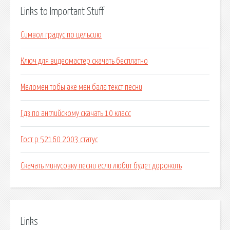
Links to Important Stuff
Символ градус по цельсию
Ключ для видеомастер скачать бесплатно
Меломен тобы аке мен бала текст песни
Гдз по английскому скачать 10 класс
Гост р 52160 2003 статус
Скачать минусовку песни если любит будет дорожить
Links