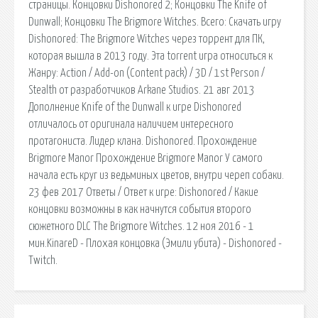
страницы. Концовки Dishonored 2; Концовки The Knife of
Dunwall; Концовки The Brigmore Witches. Всего: Скачать игру
Dishonored: The Brigmore Witches через торрент для ПК,
которая вышла в 2013 году. Эта torrent игра относиться к
Жанру: Action / Add-on (Content pack) / 3D / 1st Person /
Stealth от разработчиков Arkane Studios. 21 авг 2013
Дополнение Knife of the Dunwall к игре Dishonored
отличалось от оригинала наличием интересного
протагониста. Лидер клана. Dishonored. Прохождение
Brigmore Manor Прохождение Brigmore Manor У самого
начала есть круг из ведьминых цветов, внутри череп собаки.
23 фев 2017 Ответы / Ответ к игре: Dishonored / Какие
концовки возможны в как начнутся события второго
сюжетного DLC The Brigmore Witches. 12 ноя 2016 - 1
мин.KinareD - Плохая концовка (Эмили убита) - Dishonored -
Twitch.