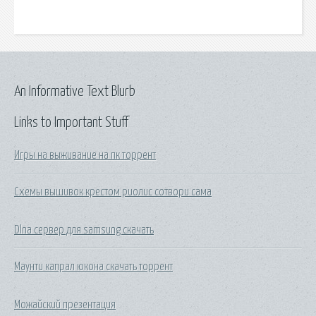
An Informative Text Blurb
Links to Important Stuff
Игры на выживание на пк торрент
Схемы вышивок крестом риолис сотвори сама
Dlna сервер для samsung скачать
Маунти капрал юкона скачать торрент
Можайский презентация