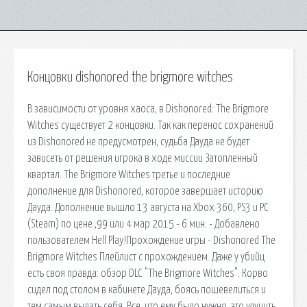
Концовки dishonored the brigmore witches
В зависимости от уровня хаоса, в Dishonored: The Brigmore
Witches существует 2 концовки. Так как перенос сохранений
из Dishonored не предусмотрен, судьба Дауда не будет
зависеть от решения игрока в ходе миссии Затопленный
квартал. The Brigmore Witches третье и последние
дополнение для Dishonored, которое завершает историю
Дауда. Дополнение вышло 13 августа на Xbox 360, PS3 и PC
(Steam) по цене ,99 или 4 мар 2015 - 6 мин. - Добавлено
пользователем Hell Play!Прохождение игры - Dishonored The
Brigmore Witches Плейлист с прохождением. Даже у убийц
есть своя правда: обзор DLC "The Brigmore Witches". Корво
сидел под столом в кабинете Дауда, боясь пошевелиться и
тем самым выдать себя. Все, что ему было нужно, это улучить