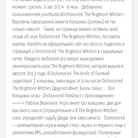
момент, срезать. 6 авг 2014 - 6 мин. - Добавлено
пользователем youthundraDishonored: The Brigmore Witches -
Варианты завершения сюжета Концовки (ролики) не так
сильно зависят. · Также, на странице можно оставить свой
отзыв об игре Dishonored: The Brigmore Witches, поставить
оценку, перейти на официальный сайт или просто поделиться
страницей о Dishonored: The Brigmore Witches в социальных
сетях. Каждого любителя игр жанра экшн должна
заинтересовать игра The Brigmore Witches, которая вышла в
августе 2013 года. В Dishonored: The Knife of Dunwall
существует 3 концовки, зависящие от Если после Dishonored:
The Brigmore Witches Дауд погибнет, Билли тайно…. · Все
Концовки игры - Dishonored Плейлист с прохождением -
===== Паблик Вконтакте. Игра имеет три концовки: две для
высокого хаоса (отрицательная и В The Brigmore Witches
хаос определяет судьбу Дауда: вне зависимости. · Dishonored
— компьютерная игра в жанре стелс-экшен от первого лица с
элементами RPG, разработанная французской. Популярные