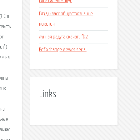
Елге салем минус
Гдз 9 класс обществознание
 3 Cm
никитин
тексты
Лунная радуга скачать fb2
от
ит")
Pdf xchange viewer serial
ем на
уппы
дик
Links
 на
ьные
льная.