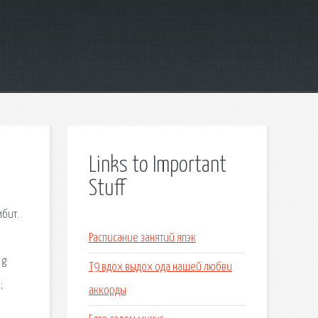
Links to Important
Stuff
мбит.
в
Расписание занятий япэк
 g
Т9 вдох выдох ода нашей любви
;
аккорды