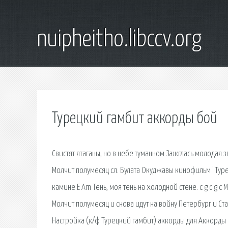
nuipheitho.libccv.org
Турецкий гамбит аккорды бой
Свистят ятаганы, но в небе туманном Зажглась молодая 
Молчит полумесяц сл. Булата Окуджавы кинофильм "Ту
камине E Am Тень, моя тень на холодной стене. c g c g c
Молчит полумесяц и снова идут на войну Петербург и Ста
Настройка (к/ф Турецкий гамбит) аккорды для Аккорды