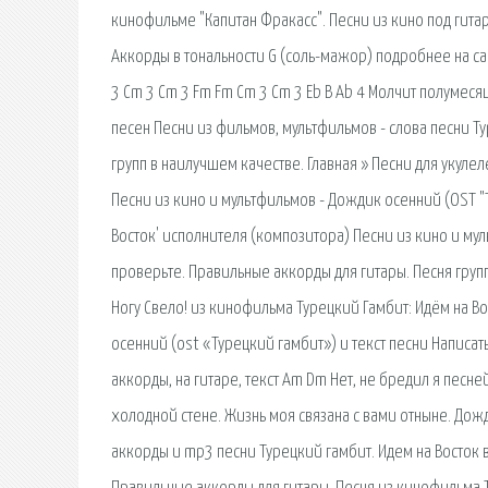
кинофильме "Капитан Фракасс". Песни из кино под гитар
Аккорды в тональности G (соль-мажор) подробнее на сайт
3 Cm 3 Cm 3 Fm Fm Cm 3 Cm 3 Eb B Ab 4 Молчит полумесяц
песен Песни из фильмов, мультфильмов - слова песни Т
групп в наилучшем качестве. Главная » Песни для укуле
Песни из кино и мультфильмов - Дождик осенний (OST "Т
Восток' исполнителя (композитора) Песни из кино и му
проверьте. Правильные аккорды для гитары. Песня групп
Ногу Свело! из кинофильма Турецкий Гамбит: Идём на В
осенний (ost «Турецкий гамбит») и текст песни Написа
аккорды, на гитаре, текст Am Dm Нет, не бредил я песне
холодной стене. Жизнь моя связана с вами отныне. Дож
аккорды и mp3 песни Турецкий гамбит. Идем на Восток 