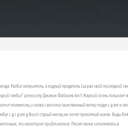
звезда. Разбит неприятель, а подлый предатель Сыграл свой последний га
рецкий гамбит" режиссер Джаник Файзиев Am E Жаркий огонь полыхает 
 Молчит полумесяц и снова с востока таинственный ветер подул c g am e am
мбул c g c g am g Висит старый месяц не хочет проклятый никак. Виды боя
 неточные, это некоторое приближение. Песня также исполнялась в