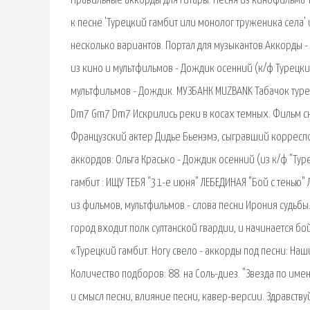
Правильные аккорды для гитары. Песня из кинофильма Т
к песне 'Турецкий гамбит или монолог труженика села'
несколько вариантов. Портал для музыкантов Аккорды -
из кино и мультфильмов - Дождик осенний (к/ф Турецкий 
мультфильмов - Дождик. МУЗБАНК MUZBANK Табачок турец
Dm7 Gm7 Dm7 Искрились реки в косах темных. Фильм сн
Французский актер Дидье Бьенэмэ, сыгравший корреспон
аккордов: Ольга Красько - Дождик осенний (из к/ф "Тур
гамбит : ИЩУ ТЕБЯ "31-е июня" ЛЕБЕДИНАЯ "Бой с тенью
из фильмов, мультфильмов - слова песни Ирония судьбы.
город входит полк султанской гвардии, и начинается б
«Турецкий гамбит. Ногу свело - аккорды под песни: Наш
Количество подборов: 88. на Соль-диез. "Звезда по име
и смысл песни, влияние песни, кавер-версии. Здравству