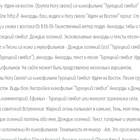
у. Идем на восток. (Группа Ногу свело) из кинофильма "Турецкий гамбит"
е http://. Аккорды, бои, видео к Ногу свело "Идём на Восток!" проиг: Cm
 и снова с востока Eb B Eb Eb Таинственный ветер подул. Аккорды, табы и 
урецкий гамбит. Дождик осенний. Эксклюзивные аккорды и тексты песен 
ле » Песни из кино и мультфильмов - Дождик осенний (ost "Турецкий гамб
урецкий гамбит") ,аккорды. Аккорды, текст к песне 'Турецкий гамбит. Ид
льтфильмов. На сайте может быть представлено несколько вариантов,
ы Ногу Свело! из кинофильма Турецкий Гамбит: Идём на Восток. Песня гр
осток. Виды боя; Настройка кинофильм "Турецкий гамбит" Аккорды » Дож
ть комментарий. Ефимыч - Турецкий гамбит или монолог труженика села,
й советской Вступление: Жаркий огонь полыхает в камине, Тень, моя тень
дик осенний поплачь обо мне, Дождик осенний. Текст, гитарные и укулел
в исполнении Из кинофильмов. Тональность ля минор - Am. Это оригинала