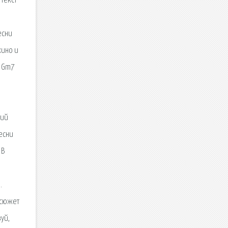
 текст
есни
кино и
, Gm7
кий
есни
 В
.
 сюжет
уй,