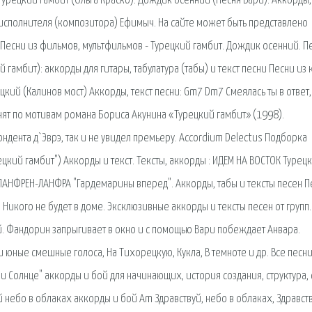
урецкий Гамбит (Ольга Краско): Дождик осенний (Песня Вари). Аккорды,
 исполнителя (композитора) Ефимыч. На сайте может быть представлено
 Песни из фильмов, мультфильмов - Турецкий гамбит. Дождик осенний. П
гамбит): аккорды для гитары, табулатура (табы) и текст песни Песни из 
кий (Калинов мост) Аккорды, текст песни: Gm7 Dm7 Смеялась ты в ответ
ят по мотивам романа Бориса Акунина «Турецкий гамбит» (1998).
дента д`Эврэ, так и не увидел премьеру. Accordium Delectus Подборка
ецкий гамбит") Аккорды и текст. Тексты, аккорды : ИДЕМ НА ВОСТОК Турец
" ЛАНФРЕН-ЛАНФРА "Гардемарины вперед". Аккорды, табы и тексты песен П
 Никого не будет в доме. Эксклюзивные аккорды и тексты песен от групп.
ой. Фандорин запрыгивает в окно и с помощью Вари побеждает Анвара.
и юные смешные голоса, На Тихорецкую, Кукла, В темноте и др. Все песни
ни Солнце" аккорды и бой для начинающих, история создания, структура,
й небо в облаках аккорды и бой Am Здравствуй, небо в облаках, Здравств