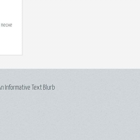
к песне
n Informative Text Blurb