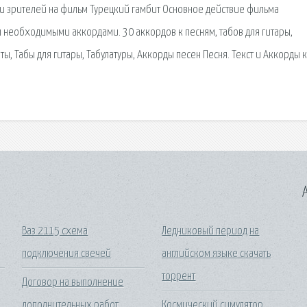
зии зрителей на фильм Турецкий гамбит Основное действие фильма
ы необходимыми аккордами. 30 аккордов к песням, табов для гитары,
ты, Табы для гитары, Табулатуры, Аккорды песен Песня. Текст и Аккорды 
A
Ваз 2115 схема
Ледниковый период на
подключения свечей
английском языке скачать
торрент
Договор на выполнение
дополнительных работ
Космический симулятор