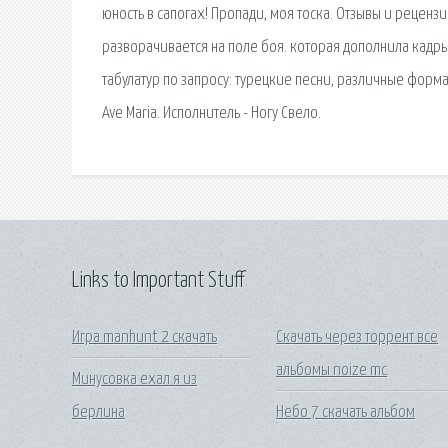
юность в сапогах! Пропади, моя тоска. Отзывы и рецен
разворачивается на поле боя. которая дополнила кадр
табулатур по запросу: турецкие песни, различные форма
Ave Maria. Исполнитель - Ногу Свело.
Links to Important Stuff
Игра manhunt 2 скачать
Скачать через торрент все
альбомы noize mc
Минусовка ехал я из
берлина
Небо 7 скачать альбом