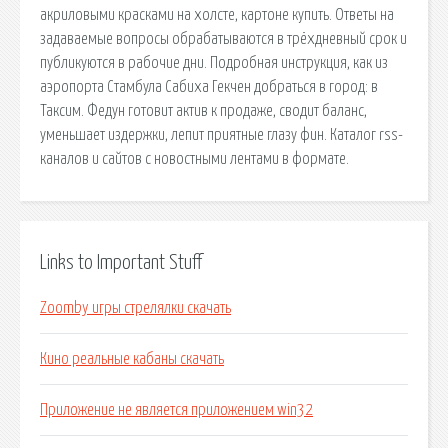
акриловыми красками на холсте, картоне купить. Ответы на
задаваемые вопросы обрабатываются в трёхдневный срок и
публикуются в рабочие дни. Подробная инструкция, как из
аэропорта Стамбула Сабиха Гекчен добраться в город: в
Таксим. Федун готовит актив к продаже, сводит баланс,
уменьшает издержки, лепит приятные глазу фин. Каталог rss-
каналов и сайтов с новостными лентами в формате.
Links to Important Stuff
Zoomby игры стрелялки скачать
Кино реальные кабаны скачать
Приложение не является приложением win32