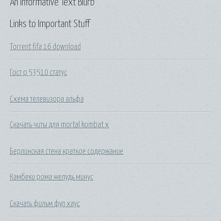
An Informative Text Blurb
Links to Important Stuff
Torrent fifa 16 download
Гост р 53510 статус
Схема телевизора альфа
Скачать читы для mortal kombat x
Берлинская стена краткое содержание
Камбеки рома желудь минус
Скачать фильм фул хаус