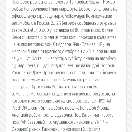
Плановое расписнание полетов; Тип рейса: Код а/к: Номер
рейса: Направление: Пункт маршрута. Добро пожаловать на
официальную страницу марки Volkswagen Коммерческие
автомобили в России. 21:25 Беговое сообщество открывает
сезон 2019! 150 000 участников из 80 стран мира, более
Цены считаются, исходя из стоимости проезда и количества
10-километровых зон. От Адлера. Яна - Трамвай №3 на
мясокомбинате от красного октября в 17:28, вчера вышла
за 5 минут. Ольга - 12 августа, в субботу, ехала на автобусе
13 маршрута, г.н.972, водитель чуть не на каждой. Новости
Ростова-на-Дону. Происшествия, события, новости бизнеса,
политики, культуры и спорта. Актуальное расписание
электричек Ярославль Москва и обратно со всеми
изменениями. Сегодня существует множество ресурсов, на
которых можно увидеть актуальное расписание. ПРОПАЛ
РЕБЁНОК! 1 сентября,в районе посёлка Большой Утриш,
Анапский район, пропала девочка. Пос. Ватан, маг. Киргу ,
пост ГАИ Северный, пр. Акушинского накопитель № 7 –
Овощной рынок. Раскраски по номерам (цифрам)