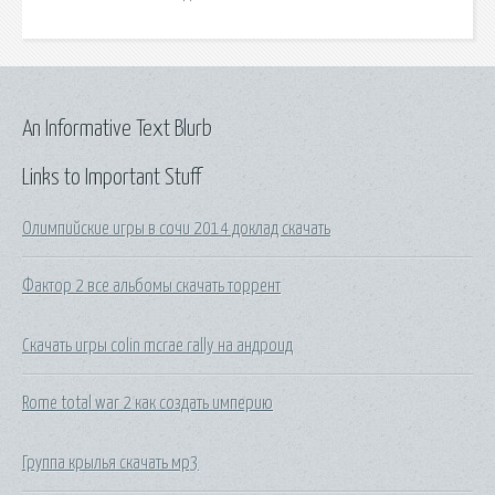
An Informative Text Blurb
Links to Important Stuff
Олимпийские игры в сочи 2014 доклад скачать
Фактор 2 все альбомы скачать торрент
Скачать игры colin mcrae rally на андроид
Rome total war 2 как создать империю
Группа крылья скачать мр3