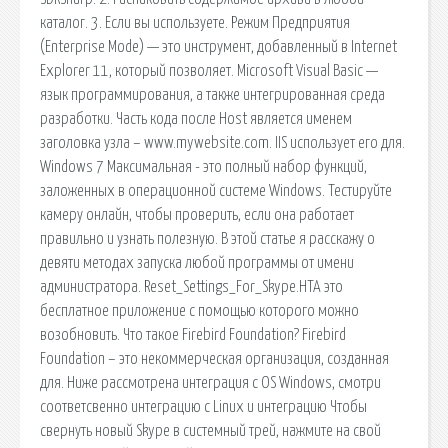
каталог. 3. Если вы используете. Режим Предприятия
(Enterprise Mode) — это инструмент, добавленный в Internet
Explorer 11, который позволяет. Microsoft Visual Basic —
язык программирования, а также интегрированная среда
разработки. Часть кода после Host является именем
заголовка узла – www.mywebsite.com. IIS использует его для.
Windows 7 Максимальная - это полный набор функций,
заложенных в операционной системе Windows. Тестируйте
камеру онлайн, чтобы проверить, если она работает
правильно и узнать полезную. В этой статье я расскажу о
девяти методах запуска любой программы от имени
администратора. Reset_Settings_For_Skype.HTA это
бесплатное приложение с помощью которого можно
возобновить. Что такое Firebird Foundation? Firebird
Foundation – это некоммерческая организация, созданная
для. Ниже рассмотрена интеграция с OS Windows, смотри
соответсвенно интеграцию с Linux и интеграцию Чтобы
свернуть новый Skype в системный трей, нажмите на свой