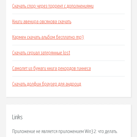
Скачать спор через торрент с дополнениями
Книги авенира овсянова скачать
Кармен скачать альбом бесплатно mp3
Скачать сериал затерянные lost
Самолет из бумаги книга рекордов гиннеса
Скачать долфин браузер для андроид
Links
Приложение не является приложением Win32: что делать.