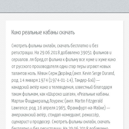
Кино реальные кабаны скачать
Смотреть фильмы онлайн, скачать бесплатно и без
регистрации. На 29.06.2018 добавлено 39051 фильмов и
сериалов. ля бред,от фильма к фильму все хуже и хуже кино
от русского производителя.одни стар перы играют новых
талантов ноль. Ке́вин Серж Дюра́нд (англ. Kevin Serge Durand,
род. 14 января 1974 (1974-01-14), Тандер-Бэй) —
канадский актёр кино и телевидения, известный благодаря
таким фильмам, как «Широко шагая», «Реальные кабаны.
Мартин Фицджеральд Лоуренс (англ. Martin Fitzgerald
Lawrence; род. 16 апреля 1965, Франкфурт-на-Майне) —
американский актёр, стэндап-комедиант, режиссёр,
сценарист и продюсер. Смотреть фильмы онлайн, скачать
бесплатно и без регистрации. На 29.06.2018 добавлено