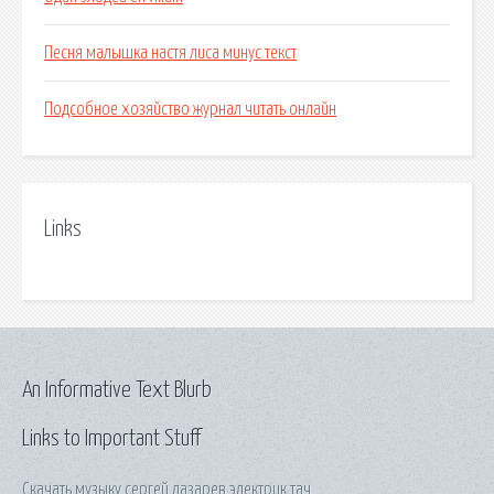
Песня малышка настя лиса минус текст
Подсобное хозяйство журнал читать онлайн
Links
An Informative Text Blurb
Links to Important Stuff
Скачать музыку сергей лазарев электрик тач