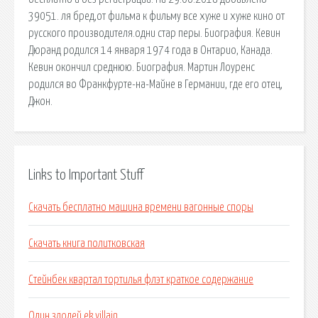
39051. ля бред,от фильма к фильму все хуже и хуже кино от
русского производителя.одни стар перы. Биография. Кевин
Дюранд родился 14 января 1974 года в Онтарио, Канада.
Кевин окончил среднюю. Биография. Мартин Лоуренс
родился во Франкфурте-на-Майне в Германии, где его отец,
Джон.
Links to Important Stuff
Скачать бесплатно машина времени вагонные споры
Скачать книга политковская
Стейнбек квартал тортилья флэт краткое содержание
Один злодей ek villain