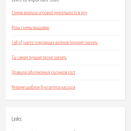
Схема анализа игровой деятельности в доу
Розы схемы вышивки
Call of juarez cокровища ацтеков торрент скачать
Ты самая лучшая песня скачать
Правила оформления рисунков гост
Резюме шаблон бухгалтера кассира
Links