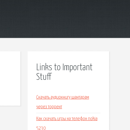
Links to Important
Stuff
Скачать аудиокнигу шантарам
через торрент
Как скачать игры на телефон nokia
5230