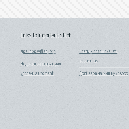
Links to Important Stuff
Драйвер wifi ar5b95
Сваты 3 сезон скачать
торрентом
Недостаточно прав для
удаления utorrent
Драйвера на мышку vakoss