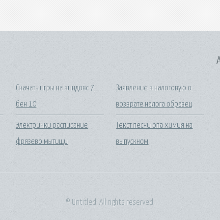
A
Скачать игры на виндовс 7
Заявление в налоговую о
бен 10
возврате налога образец
Электрички расписание
Текст песни опа химия на
фрязево мытищи
выпускном
© Untitled. All rights reserved.