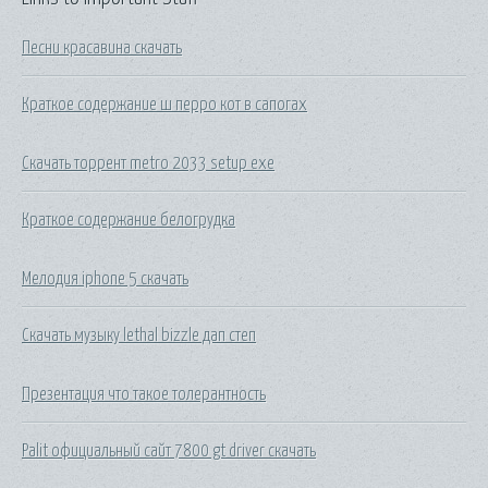
Песни красавина скачать
Краткое содержание ш перро кот в сапогах
Скачать торрент metro 2033 setup exe
Краткое содержание белогрудка
Мелодия iphone 5 скачать
Скачать музыку lethal bizzle дап степ
Презентация что такое толерантность
Palit официальный сайт 7800 gt driver скачать