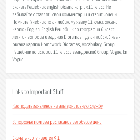
скачать Решебник english oksana karpiuk 11 класс. Не
забывайте оставлять свои комментарии и ставить оценки!
Помните. Учебник по английскому языку 11 класс оксана
карпюк English, English Решебник по географии 6 класс
летягин вопросы и задания Dioramas. Гдз английский язык
оксана карпюк Homework, Dioramas, Vocabulary, Group,
Решебник по истории 11 класс левандовский Group, Vogue, En
Vogue.
Links to Important Stuff
Как подать заявление на альтернативную службу
Запорожье полтава расписание автобусов цена
Скачать карту навител 9 1