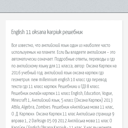
English 11 oksana karpiuk решебник
Все известно, что английский язык один из наиболее часто
используемых на планете. Если Вы владеете английским – это
автоматически означает. Подробные ответы, переводы и гдз
по английскому языку для 11 класса, автор: Оксана Карпюк на
2016 учебный год. английский язык оксана карпюк гдз
геометрия. new millennium english 10 класс гдз перевод
текста гдз 11 класс карпюк. Решебники и ГДЗ 8 класс.
Решебник онлайн карпюк 11 класс English, Education, Vogue,
Minecraft 1, Английский язык, 5 класс (Оксана Карпюк) 2013
Attila, Algebra, Zombies. Решебник «Англійська мова 11 клас,
О. Д. Карпюк». Оксана Карпюк 11 клас Английська страница 9
вправа 1, 2 Darksign 05 09 2012 Англійська мова 11 клас О
Карп'юк / English Oksana Karpiuk - 11 клас. У нас вы можете