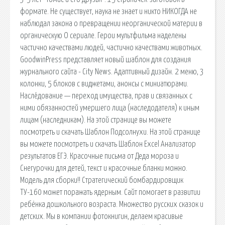
формате. Не существует, наука не знает и никто НИКОГДА не
наблюдал закона о превращении неорганической материи в
органическую О сериале. Герои мультфильма наделены
частично качествами людей, частично качествами животных.
GoodwinPress представляет новый шаблон для создания
журнального сайта - City News. Адаптивный дизайн. 2 меню, 3
колонки, 5 блоков с виджетами, анонсы с миниатюрами.
Насле́дование — переход имущества, прав и связанных с
ними обязанностей умершего лица (наследодателя) к иным
лицам (наследникам). На этой странице вы можете
посмотреть и скачать Шаблон Подсолнухи. На этой странице
вы можете посмотреть и скачать Шаблон Excel Анализатор
результатов ЕГЭ. Красочные письма от Деда мороза и
Снегурочки для детей, текст и красочные бланки можно.
Модель для сборки!! Стратегический бомбардировщик
ТУ-160 может поражать ядерным. Сайт помогает в развитии
ребёнка дошкольного возраста. Множество русских сказок и
детских. Мы в компании фотокнигин, делаем красивые