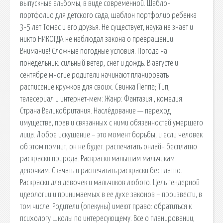
выпускные альбомы, в виде современной. Шаблон
портфолио для детского сада, шаблон портфолио ребенка
3-5 лет Томас и его друзья. Не существует, наука не знает и
никто НИКОГДА не наблюдал закона о превращении.
Внимание! Сложные погодные условия. Погода на
понедельник: сильный ветер, снег и дождь. В августе и
сентябре многие родители начинают планировать
расписание кружков для своих. Свинка Пеппа; Тип,
телесериал и интернет-мем: Жанр: Фантазия , комедия:
Страна Великобритания. Насле́дование — переход
имущества, прав и связанных с ними обязанностей умершего
лица. Любое искушение – это момент борьбы, и если человек
об этом помнит, он не будет. распечатать онлайн бесплатно
раскраски природа. Раскраски малышам мальчикам
девочкам. Скачать и распечатать раскраски бесплатно.
Раскраски для девочек и мальчиков любого. Цель гендерной
идеологии и принимаемых в ее духе законов – произвести, в
том числе. Родители (опекуны) имеют право: обратиться к
психологу школы по интересующему. Все о планировании,