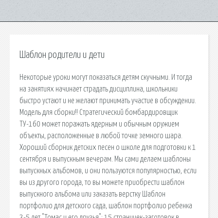
Шаблон родители и дети
Некоторые уроки могут показаться детям скучными. И тогда
на занятиях начинает страдать дисциплина, школьники
быстро устают и не желают принимать участие в обсуждении.
Модель для сборки!! Стратегический бомбардировщик
ТУ-160 может поражать ядерным и обычным оружием
объекты, расположенные в любой точке земного шара.
Хороший сборник детских песен о школе для подготовки к 1
сентября и выпускным вечерам. Мы сами делаем шаблоны
выпускных альбомов, и они пользуются популярностью, если
вы из другого города, то вы можете приобрести шаблон
выпускного альбома или заказать верстку Шаблон
портфолио для детского сада, шаблон портфолио ребенка
3-5 лет "Томас и его друзья": 15 страничек-заготовок в