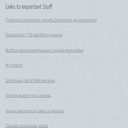
Links to Important Stuff
Трактора симулятор скачать бесплатно на компьютер
Расписание 370 автобуса пушкин
Визбор наполним музыкой сердца минусовка
My ivideon
Шаблоны сайта html магазин
Платон диалог пир скачать
Хонда аккорд под заказ из японии
Скачать серия книг числа