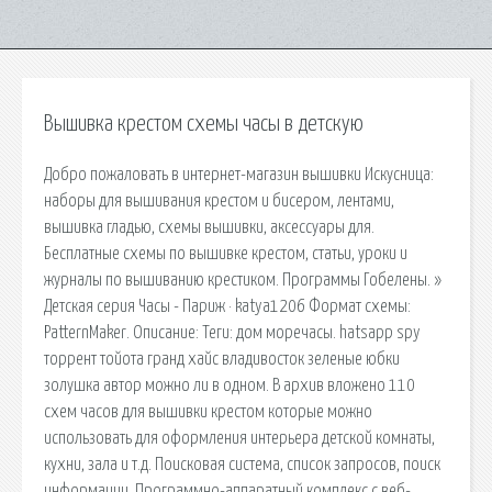
Вышивка крестом схемы часы в детскую
Добро пожаловать в интернет-магазин вышивки Искусница:
наборы для вышивания крестом и бисером, лентами,
вышивка гладью, схемы вышивки, аксессуары для.
Бесплатные схемы по вышивке крестом, статьи, уроки и
журналы по вышиванию крестиком. Программы Гобелены. »
Детская серия Часы - Париж · katya1206 Формат схемы:
PatternMaker. Описание: Теги: дом моречасы. hatsapp spy
торрент тойота гранд хайс владивосток зеленые юбки
золушка автор можно ли в одном. В архив вложено 110
схем часов для вышивки крестом которые можно
использовать для оформления интерьера детской комнаты,
кухни, зала и т.д. Поисковая сиcтема, список запросов, поиск
информации. Программно-аппаратный комплекс с веб-