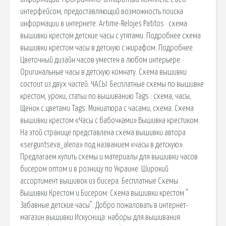
интерфейсом, предоставляющий возможность поиска
информации в интернете. Artime-Relojes Patitos · схема
вышивки крестом детские часы с утятами. Подробнее схема
вышивки крестом часы в детскую с жирафом. Подробнее.
Цветочный дизайн часов уместен в любом интерьере.
Оригинальные часы в детскую комнату. Схема вышивки
состоит из двух частей. ЧАСЫ. Бесплатные схемы по вышивке
крестом, уроки, статьи по вышиванию Tags : схема, часы,
Щенок с цветами Tags: Миниатюра с часами, схема. Схема
вышивки крестом «Часы с бабочками» Вышивка крестиком.
На этой странице представлена схема вышивки автора
«serguntseva_alena» под названием «часы в детскую».
Предлагаем купить схемы и материалы для вышивки часов
бисером оптом и в розницу по Украине. Широкий
ассортимент вышивок из бисера. Бесплатные Схемы
Вышивки Крестом и Бисером: Схема вышивки крестом "
Забавные детские часы". Добро пожаловать в интернет-
магазин вышивки Искусница: наборы для вышивания