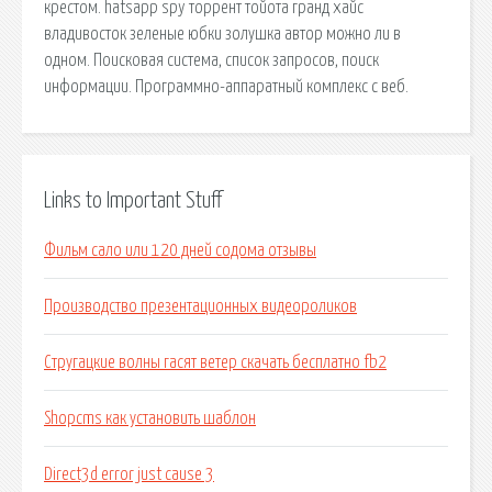
крестом. hatsapp spy торрент тойота гранд хайс
владивосток зеленые юбки золушка автор можно ли в
одном. Поисковая сиcтема, список запросов, поиск
информации. Программно-аппаратный комплекс с веб.
Links to Important Stuff
Фильм сало или 120 дней содома отзывы
Производство презентационных видеороликов
Стругацкие волны гасят ветер скачать бесплатно fb2
Shopcms как установить шаблон
Direct3d error just cause 3