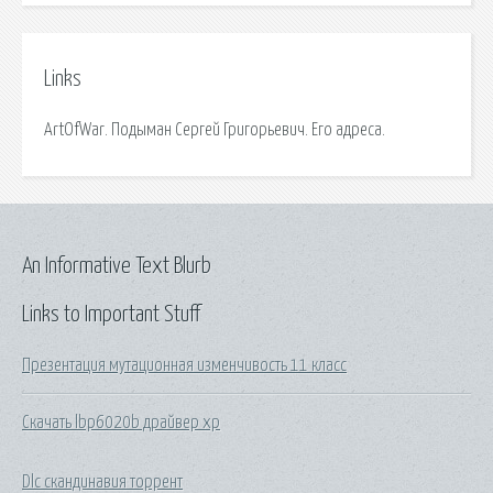
Links
ArtOfWar. Подыман Сергей Григорьевич. Его адреса.
An Informative Text Blurb
Links to Important Stuff
Презентация мутационная изменчивость 11 класс
Скачать lbp6020b драйвер xp
Dlc скандинавия торрент