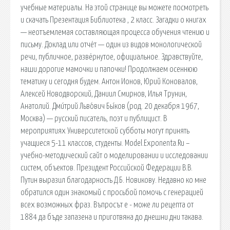
учебные материалы. На этой странице вы можете посмотреть
и скачать Презентация Библиотека , 2 класс. Загадки о книгах
— неотъемлемая составляющая процесса обучения чтению и
письму. Доклад или отчёт — один из видов монологической
речи, публичное, развёрнутое, официальное. Здравствуйте,
наши дорогие мамочки и папочки! Продолжаем осеннюю
тематику и сегодня будем. Антон Ионов, Юрий Коновалов,
Алексей Новодворский, Даниил Смирнов, Илья Трунин,
Анатолий. Дми́трий Льво́вич Бы́ков (род. 20 декабря 1967,
Москва) — русский писатель, поэт и публицист. В
мероприятиях Университетской субботы могут принять
учащиеся 5-11 классов, студенты. Model.Exponenta.Ru –
учебно-методический сайт о моделировании и исследовании
систем, объектов. Президент Российской Федерации В.В.
Путин выразил благодарность Д.Б. Новикову. Недавно ко мне
обратился один знакомый с просьбой помочь с генерацией
всех возможных фраз. Въпросът е - може ли рецепта от
1884 да бъде запазена и приготвяна до днешни дни такава.