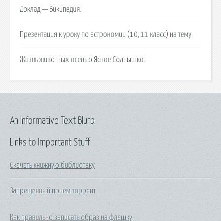
Доклад — Википедия.
Презентация к уроку по астрономии (10, 11 класс) на тему.
Жизнь животных осенью Ясное Солнышко.
An Informative Text Blurb
Links to Important Stuff
Скачать книжную библиотеку
Запрещенный прием торрент
Как правильно записать образ на флешку