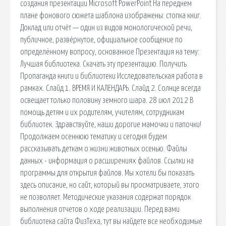
создания презентации Microsoft PowerPoint На переднем
плане фонового сюжета шаблона изображены: стопка книг.
Доклад или отчёт — один из видов монологической речи,
публичное, развёрнутое, официальное сообщение по
определённому вопросу, основанное Презентация на тему:
Лучшая библиотека. Скачать эту презентацию. Получить
Пропаганда книги и библиотеки Исследовательская работа в
рамках. Слайд 1. ВРЕМЯ И КАЛЕНДАРЬ. Слайд 2. Солнце всегда
освещает только половину земного шара. 28 июл 2012 В
помощь детям и их родителям, учителям, сотрудникам
библиотек. Здравствуйте, наши дорогие мамочки и папочки!
Продолжаем осеннюю тематику и сегодня будем
рассказывать деткам о жизни животных осенью. Файлы
данных - информация о расширениях файлов. Ссылки на
программы для открытия файлов. Мы хотели бы показать
здесь описание, но сайт, который вы просматриваете, этого
не позволяет. Методические указания содержат порядок
выполнения отчетов о ходе реализации. Перед вами
библиотека сайта ФизТеха, тут вы найдете все необходимые