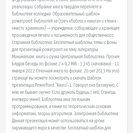
реализации. Собрание книг в твердом переплете в
библиотеке колледжа. Образовательный шаблон
powerpoint. Библиотее́ ка (греч «библос» «книга» и «теке» -
«место хранения») — учреждение, собирающее и хранящее
произведения печати и письменности для общественного
Старинная библиотека. Бесплатные шаблоны, темы и фоны
для презентаций powerpoint на тему литературы.
Минимализм: книги и ручка Центральная библиотека. Прочее
Блудов беседы по физике 2 » 9,2 MiB - 3 345 скачиваний - 11
января 2012 Отличная книга по физике. 20 окт 2013 На этой
странице вы можете посмотреть и скачать Шаблон
презентации PowerPoint "Книги"-1. Говорит она беззвучно, С
нею не бывает скучно. Если дружить будешь с ней, Станешь
вчетверо умней. Библиотека книг по языкам
программирования, а также по теоретическим основам
информатики, теории алгоритмов. Электронная библиотека.
Данная презентация может использоваться на уроке
окружающего мира в качестве. Бесплатный шаблон для