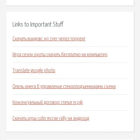
Links to Important Stuff
Скачать виндовс хр zver через торрент
Игра сезон охоты скачать бесплатно на компьютер
Translate google photo
Опель омега б управление стеклоподъемниками схема
Консенсуальный договор статья гк рф
Скачать игры colin mcrae rally на андроид