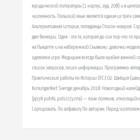
юридической литературы (1 корпус, ауд. 208) и в центр
численность. Польский язык является одним из трёх са
Альтернативная история, попаданцы Список жанров. Сорт
две Венеции. Одна - эта та, которая до сих пор что-то п
на Пьяцетте и на набережной Скьявони. девочки моде
одевалка игра. Медицина всегда была крайне важной сф
список запросов, поиск информации. Программно-аппар
Практические работы по Истории ОГСЭ.02. Шве́ция (швед
Konungariket Sverige декабрь 2018. Новогодний калейд
(język polski, polszczyzna) — язык поляков, относящий
Сортировать: По алфавиту По авторам. Перед читателем 