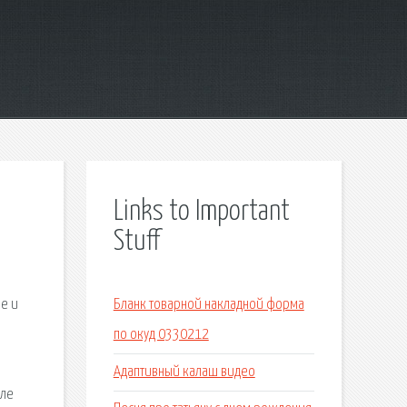
Links to Important
Stuff
и
ие и
Бланк товарной накладной форма
по окуд 0330212
Адаптивный калаш видео
але