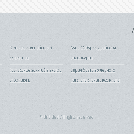
A
Отличие ходатайство от
Asus 1005pxd драйвера
заявления
видеокарты
Расписание занятий в экстра
Серия братство черного
спорт июнь
кинжала скачать все книги
© Untitled. All rights reserved.