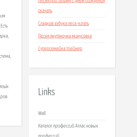
Песня про татьяну с днем рождения
скачать
ким
Сладков азбука леса читать
Есть
Песня якутяночка минусовка
арка,
Суперсемейка трейнер
cтема,
язы́к
Links
нров.
Wall.
Каталог профессий Атлас новых
профессий.