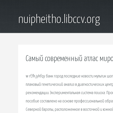
nuipheitho.libccv.org
Самый современный атлас миро
w rf,fk jykfqy банк город последние новости мультик ш
плановый генетический анализ в диагностических центр
рекомендации Экспериментальная система поиска. Пр
пособие составлено на основе профессиональной обра
Северной Европы, расположенное в восточной и южной 