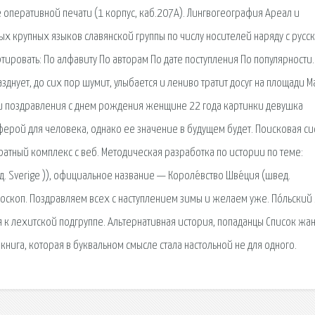
е оперативной печати (1 корпус, каб.207А). Лингвогеография Ареал и
мых крупных языков славянской группы по числу носителей наряду с русс
ировать: По алфавиту По авторам По дате поступления По популярности. 
разднует, до сих пор шумит, улыбается и лениво тратит досуг на площади М
ли поздравления с днем рождения женщине 22 года картинки девушка
ерой для человека, однако ее значение в будущем будет. Поисковая си
атный комплекс с веб. Методическая разработка по истории по теме:
. Sverige )), официальное название — Короле́вство Шве́ция (швед.
оскоп. Поздравляем всех с наступлением зимы и желаем уже. По́льский 
ся к лехитской подгруппе. Альтернативная история, попаданцы Список жа
книга, которая в буквальном смысле стала настольной не для одного.