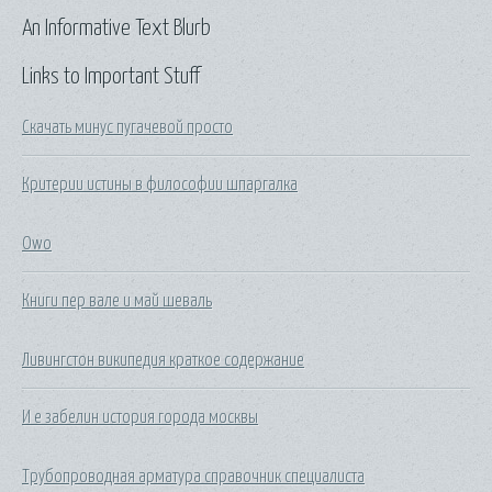
An Informative Text Blurb
Links to Important Stuff
Скачать минус пугачевой просто
Критерии истины в философии шпаргалка
Owo
Книги пер вале и май шеваль
Ливингстон википедия краткое содержание
И е забелин история города москвы
Трубопроводная арматура справочник специалиста