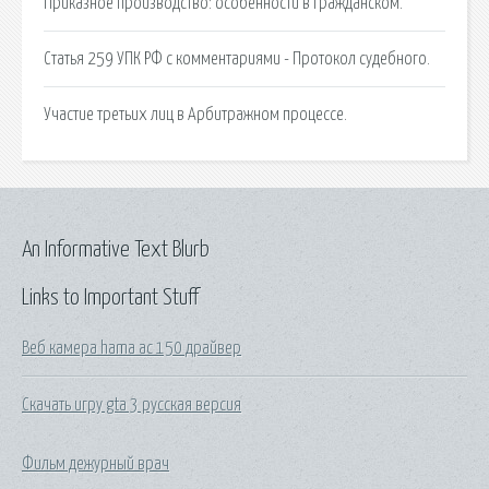
Приказное производство: особенности в гражданском.
Статья 259 УПК РФ с комментариями - Протокол судебного.
Участие третьих лиц в Арбитражном процессе.
An Informative Text Blurb
Links to Important Stuff
Веб камера hama ac 150 драйвер
Скачать игру gta 3 русская версия
Фильм дежурный врач