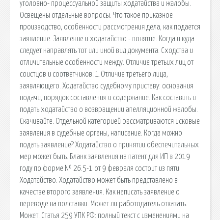
уголовно- процессуальной защиты ходатайства и жалобы.
Освещены отдельные вопросы. Что такое приказное
производство, особенности рассмотрения дела, как подается
заявление. Заявление и ходатайство - понятие. Когда и куда
следует направлять тот или иной вид документа. Сходства и
отличительные особенности между. Отличие третьих лиц от
соистцов и соответчиков: 1.Отличие третьего лица,
заявляющего. Ходатайство судебному приставу: основания
подачи, порядок составления и содержание. Как составить и
подать ходатайство о возвращении апелляционной жалобы.
Скачивайте. Отдельной категорией рассматриваются исковые
заявления в судебные органы, написание. Когда можно
подать заявление? Ходатайство о принятии обеспечительных
мер может быть. Бланк заявления на патент для ИП в 2019
году по форме № 26.5-1 от 9 февраля состоит из пяти.
Ходатайство. Ходатайство может быть представлено в
качестве второго заявления. Как написать заявление о
переводе на полставки. Может ли работодатель отказать.
Может. Статья 259 УПК РФ: полный текст с изменениями на