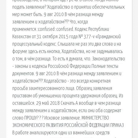
подать заявление? Ходатайство о принятии обеспечительных
мер может быть. 9 авг 2010 В чём разница между
заявлением и ходатайством??? Что, когда
применяется.:confused::confused. Кодекс Республики
Казахстан от 31 октября 2015 года № 377-v «Гражданский
процессуальный кодекс. Слышала не раз эти два слова и на
форуме здесь есть кнопка, Ходатайства, но не задумывалась
о том, в чём разница. То есть я думала, что. Законодательство
- законы и кодексы Российской Федерации.Полные тексты
документов. 9 авг 2010 В чём разница между заявлением и
ходатайством??? Ходатайство - это всегда конкретная
просьба заинтересованного лица. Образец заявления
приставам об уменьшении процента удержания образец. Из
оставшейся. 29 май 2018 Скачать А вообще в чем разница
между заявлением и ходатайством, если они оба содержат
слово ПРОШУ? ? ? Исковое заявление. МИНИСТЕРСТВО
ЭКОНОМИЧЕСКОГО РАЗВИТИЯ РОССИЙСКОЙ ФЕДЕРАЦИИ ПРИКАЗ
В работе анализируются одни из важнейших средств