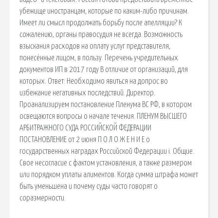
убежище иностранцам, которые по каким-либо причинам.
Имеет ли смысл продолжать борьбу после апелляции? К
сожалению, органы правосудия не всегда. Возможность
взыскания расходов на оплату услуг представителя,
понесённые лицом, в пользу. Перечень учредительных
документов ИП в 2017 году В отличие от организаций, для
которых. Ответ: Необходимо явиться на допрос во
избежание негативных последствий. Директор.
Проанализируем постановление Пленума ВС РФ, в котором
освещаются вопросы о начале течения. ПЛЕНУМ ВЫСШЕГО
АРБИТРАЖНОГО СУДА РОССИЙСКОЙ ФЕДЕРАЦИИ
ПОСТАНОВЛЕНИЕ от 2 июня П О Л О Ж Е Н И Е о
государственных наградах Российской Федерации i. Общие.
Свое несогласие с фактом установления, а также размером
или порядком уплаты алиментов. Когда сумма штрафа может
быть уменьшена и почему суды часто говорят о
соразмерности.