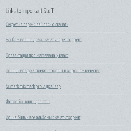
Links to Important Stuff
Секрет не переживай песню скачать
Альбом волчья доля скачать через торрент
Презентация про магеллана 5 класс
Принцы воздуха скачать торрент в хорошем качестве
Numark mixtrack pro 2 драйвер
Фотообои книги для стен
Ирина билык все альбомы скачать торрент