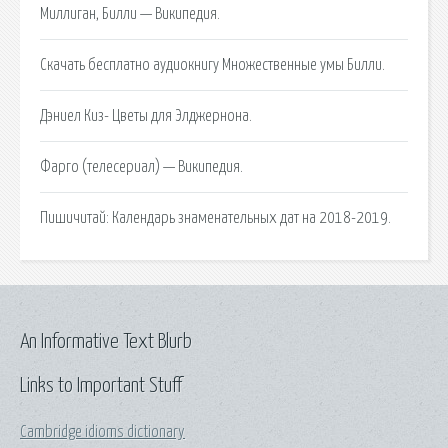
Миллиган, Билли — Википедия.
Скачать бесплатно аудиокнигу Множественные умы Билли.
Дэниел Киз- Цветы для Элджернона.
Фарго (телесериал) — Википедия.
Пишичитай: Календарь знаменательных дат на 2018-2019.
An Informative Text Blurb
Links to Important Stuff
Cambridge idioms dictionary