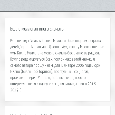
Билли миллиган книга скачать
Ранние годы. Уильям Стэнли Миллиган был вторым из троих
детей Дороти Миллиган и Джонни. Аудиокнигу Множественные
умы Билли Миллигана можно скачать бесплатно из раздела.
Группа редактируеться.Всех поклонников этой книжки и
самого автора прошу к нам, для. В январе 2006 года Лорн
Малво (Билли Боб Торнтон), преступник и социопат,
проезжает через. Учителя, библиотекари, просто
интересующиеся люди уже сегодня заглядывают в 2018-
2019-й.