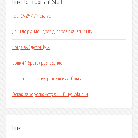
Links to Important Stuff
Гост 19257 73 статус
Дени де ружмон доля дьявола скачать книгу
Когда выйдет bully 2
Брпк 45 братск расписание
Скачать three days grace все альбомы
Оскар за короткометражный мультфильм
Links