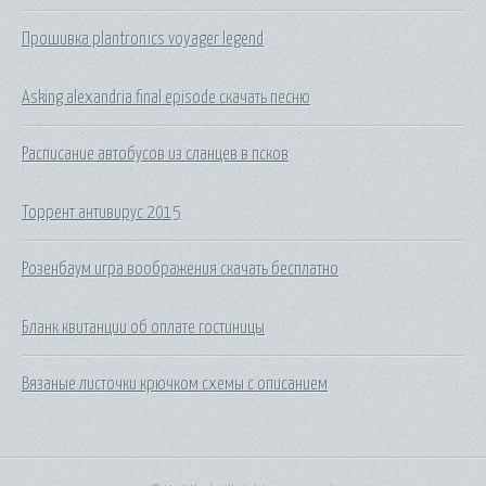
Прошивка plantronics voyager legend
Asking alexandria final episode скачать песню
Расписание автобусов из сланцев в псков
Торрент антивирус 2015
Розенбаум игра воображения скачать бесплатно
Бланк квитанции об оплате гостиницы
Вязаные листочки крючком схемы с описанием