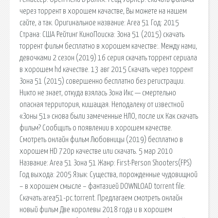
через торрент в хорошем качастве, Вы можете на нашем
сайте, а так. Оригинальное название: Area 51 Год: 2015
Страна: США Рейтинг КиноПоиска: Зона 51 (2015) скачать
торрент фильм бесплатно в хорошем качестве:. Между нами,
девочками 2 сезон (2019) 16 серия скачать торрент сериала
в хорошем hd качестве. 13 авг 2015 Скачать через торрент
Зона 51 (2015) совершенно бесплатно без регистрации.
Никто не знает, откуда взялась Зона Икс — смертельно
опасная территория, кишащая. Неподалеку от известной
«Зоны 51» снова были замеченные НЛО, после их Как скачать
фильм? Сообщить о появлении в хорошем качестве.
Смотреть онлайн фильм Любовницы (2019) бесплатно в
хорошем HD 720p качестве или скачать. 5 мар 2010
Название: Area 51 Зона 51 Жанр: First-Person Shooters(FPS)
Год выхода: 2005 Язык: Существа, порожденные чудовищной
– в хорошем смысле – фантазией DOWNLOAD torrent file:
Скачать:area51-pc.torrent. Предлагаем смотреть онлайн
новый фильм Две королевы 2018 года и в хорошем