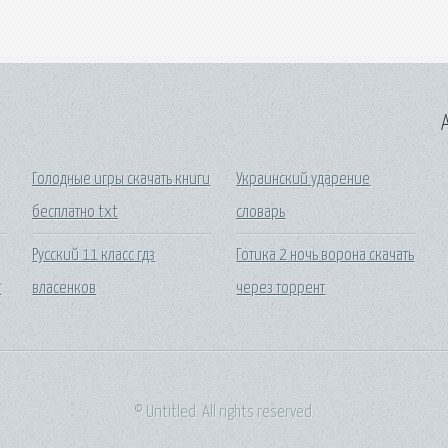
A
Голодные игры скачать книги
Украинский ударение
бесплатно txt
словарь
Русский 11 класс гдз
Готика 2 ночь ворона скачать
т
власенков
через торрент
© Untitled. All rights reserved.