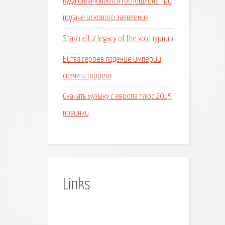
Куда оплачивается госпошлина при
подаче искового заявления
Starcraft 2 legacy of the void турнир
Битва героев падение империи
скачать торрент
Скачать музыку с европа плюс 2015
новинки
Links