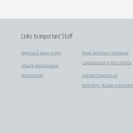
Links to Important Stuff
Амурский вальс минус
Атлас анатомии человека
синельников читать онлайн
Общее языкознание
мечковская
Скачать бандитский
петербург фильм 4 арестан