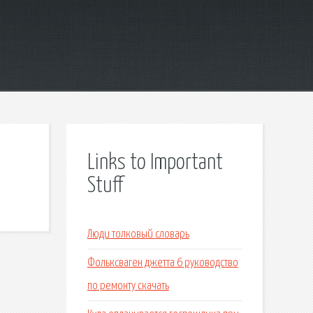
Links to Important
Stuff
Люди толковый словарь
Фольксваген джетта 6 руководство
по ремонту скачать