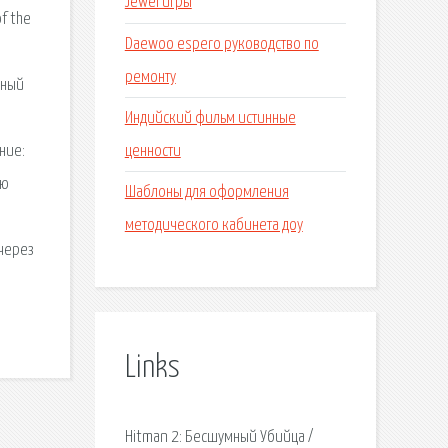
Jewel игры
f the
Daewoo espero руководство по
ремонту
ьный
Индийский фильм истинные
ценности
ание:
ию
Шаблоны для оформления
методического кабинета доу
 через
Links
Hitman 2: Бесшумный Убийца /