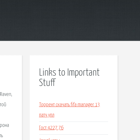
Links to Important
Stuff
 Raven,
этой
Торрент скачать fifa manager 13
патч упл
орона
Гост 4227 76
ть