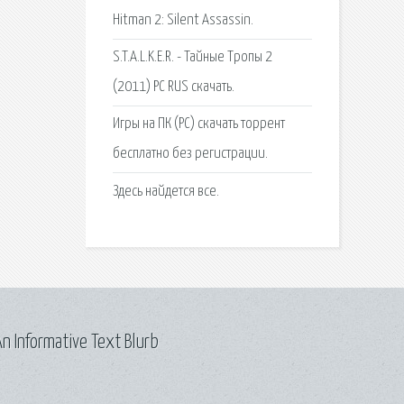
Hitman 2: Silent Assassin.
S.T.A.L.K.E.R. - Тайные Тропы 2
(2011) PC RUS скачать.
Игры на ПК (PC) скачать торрент
бесплатно без регистрации.
Здесь найдется все.
n Informative Text Blurb