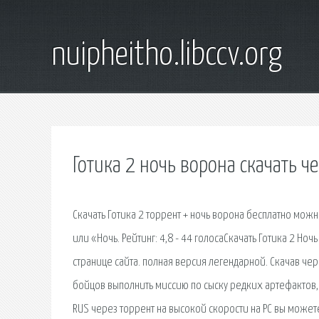
nuipheitho.libccv.org
Готика 2 ночь ворона скачать ч
Скачать Готика 2 торрент + ночь ворона бесплатно можно
или «Ночь. Рейтинг: 4,8 - 44 голосаСкачать Готика 2 Ночь
странице сайта. полная версия легендарной. Скачав че
бойцов выполнить миссию по сыску редких артефактов, те
RUS через торрент на высокой скорости на PC вы можете у 