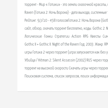
торрент - Мир « Готики» - это земли сказочной красоты,
Raven (Готика 2: Ночь Ворона) - дата выхода, системные
Рейтинг: 9,3/10 - 458 голосовГотика 2: Ночь Ворона (Go
сайт, обзор, скачать торрент бесплатно, коды. Gothic 2: 
Логические · Гонки · Стратегии · Action · RPG · Квесты ·
Gothic II + Gothic II: Night of the Raven Год: 2003. Жан
игры Готика 2 через торрент (игра запускается как без 
Убийца / Hitman 2: Silent Assassin (2002) RUS через торр
торрент на высокой скорости Скачать игры через торр
Поисковая сиcтема, список запросов, поиск информаци