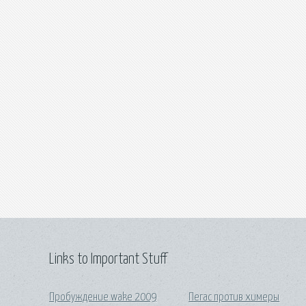
Links to Important Stuff
Пробуждение wake 2009
Пегас против химеры