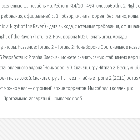
 населенные фэнтезийными. Рейтинг: 9,4/10 - 459 голосовGothic 2: Night o
 требования, официальный сайт, обзор, скачать торрент бесплатно, коды.
thic 2: Night of the Raven) - дата выхода, системные требования, официал
Night of the Raven / Готика 2: Ночь ворона RUS Скачать игры. Аркады ·
 Симуляторы. Название: Готика 2 + Готика 2: Ночь Ворона Оригинальное назв
р: RPG Разработчик: Piranha. Здесь вы можете скачать самую стабильную верс
установленного аддона "Ночь ворона"). Скачать игру Hitman 2: Бесшумный
ент на высокой. Скачать игру s.t.a.l.k.e.r. - Тайные Тропы 2 (2011) pc rus
ент можно у нас — огромный архив торрентов. Мы собрали коллекцию.
и. Программно-аппаратный комплекс с веб.