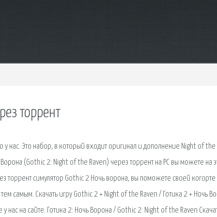
ерез торрент
 у нас. Это набор, в который входит оригинал и дополнение Night of the
 Ворона (Gothic 2: Night of the Raven) через торрент на PC вы можете на 
рез торрент симулятор Gothic 2 Ночь ворона, вы поможете своей когорте
м самым. Скачать игру Gothic 2 + Night of the Raven / Готика 2 + Ночь В
нас на сайте. Готика 2: Ночь Ворона / Gothic 2: Night of the Raven Скача