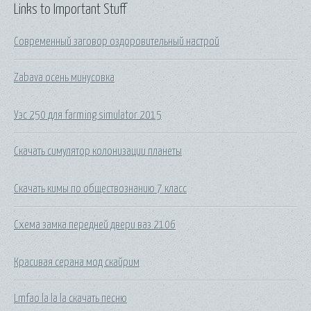
Links to Important Stuff
Современный заговор оздоровительный настрой
Zabava осень минусовка
Уэс 250 для farming simulator 2015
Скачать симулятор колонизации планеты
Скачать кимы по обществознанию 7 класс
Схема замка передней двери ваз 2106
Красивая серана мод скайрим
Lmfao la la la скачать песню