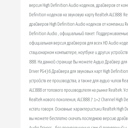
версия High Definition Audio кодеков, драйверов от ко
Definition кодеков на звуковую карту Realtek ALC888. Re
драйверов High Definition Audio кодеков от компании Re
Definition Audio , официальный пакет. Поддерживаемые OS
официальная версия драйверов для всех HD Audio коде
стационарном компьютере, ноутбуке и других устройства
888. На данной странице Вы можете Аудио Драйвер для Rea
Driver PG436 Драйвера для звуковых карт High Definiti
устройств ее производства, а также для аудио чипов Rea
ALC888 от топового производителя на рынке Realtek. Уст
Realtek нового поколения, ALC888 7.1+2 Channel High De
кстати говоря. Основные характеристики Realtek High De
вы можете бесплатно скачать последнюю версию драйвера 