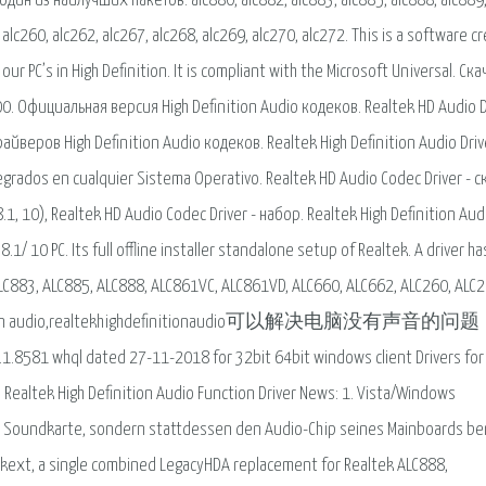
ин из наилучших пакетов. alc880, alc882, alc883, alc885, alc888, alc889
 alc260, alc262, alc267, alc268, alc269, alc270, alc272. This is a software c
our PC’s in High Definition. It is compliant with the Microsoft Universal. Ска
0. Официальная версия High Definition Audio кодеков. Realtek HD Audio D
айверов High Definition Audio кодеков. Realtek High Definition Audio Driv
egrados en cualquier Sistema Operativo. Realtek HD Audio Codec Driver - с
.1, 10), Realtek HD Audio Codec Driver - набор. Realtek High Definition Aud
1/ 10 PC. Its full offline installer standalone setup of Realtek. A driver h
 ALC883, ALC885, ALC888, ALC861VC, ALC861VD, ALC660, ALC662, ALC260, ALC2
ition audio,realtekhighdefinitionaudio可以解决电脑没有声音的
hql dated 27-11-2018 for 32bit 64bit windows client Drivers for 
. Realtek High Definition Audio Function Driver News: 1. Vista/Windows
e Soundkarte, sondern stattdessen den Audio-Chip seines Mainboards be
A.kext, a single combined LegacyHDA replacement for Realtek ALC888,