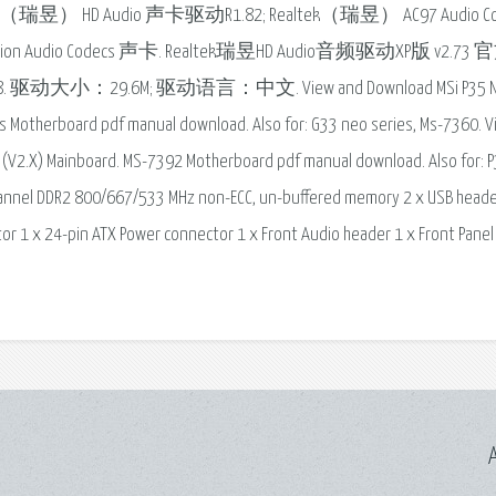
. Realtek（瑞昱） HD Audio 声卡驱动R1.82; Realtek（瑞昱） AC97 Audio C
ition Audio Codecs 声卡. Realtek瑞昱HD Audio音频驱动XP版 v2.73
：29.6M; 驱动语言：中文. View and Download MSi P35 N
es Motherboard pdf manual download. Also for: G33 neo series, Ms-7360. 
(V2.X) Mainboard. MS-7392 Motherboard pdf manual download. Also for: 
hannel DDR2 800/667/533 MHz non-ECC, un-buffered memory 2 x USB heade
or 1 x 24-pin ATX Power connector 1 x Front Audio header 1 x Front Panel
A