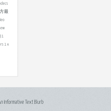
odecs
 官方最
eo
View
P31
rs 1 x
n Informative Text Blurb