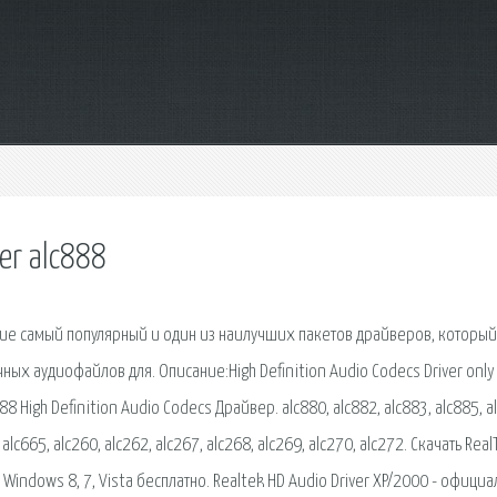
ver alc888
чение самый популярный и один из наилучших пакетов драйверов, который
ых аудиофайлов для. Описание:High Definition Audio Codecs Driver only
88 High Definition Audio Codecs Драйвер. alc880, alc882, alc883, alc885, a
 alc665, alc260, alc262, alc267, alc268, alc269, alc270, alc272. Скачать Real
 Windows 8, 7, Vista бесплатно. Realtek HD Audio Driver XP/2000 - официа