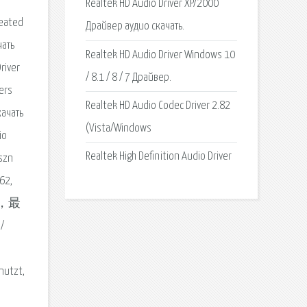
,
Realtek HD Audio Driver XP/2000
reated
Драйвер аудио скачать.
чать
Realtek HD Audio Driver Windows 10
river
/ 8.1 / 8 / 7 Драйвер.
ers
Realtek HD Audio Codec Driver 2.82
качать
(Vista/Windows
io
Realtek High Definition Audio Driver
aszn
62,
问题，最
/
nutzt,