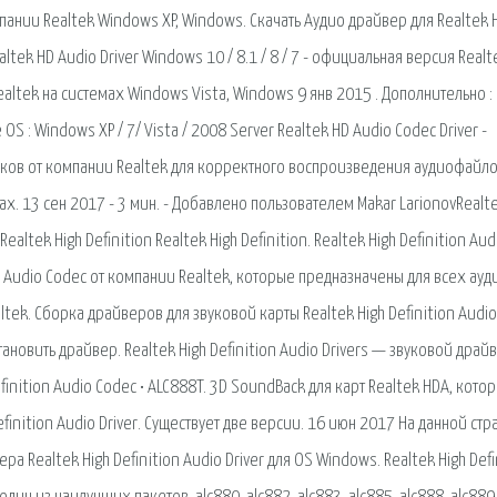
мпании Realtek Windows XP, Windows. Скачать Аудио драйвер для Realtek 
altek HD Audio Driver Windows 10 / 8.1 / 8 / 7 - официальная версия Realt
altek на системах Windows Vista, Windows 9 янв 2015 . Дополнительно : 
 : Windows XP / 7/ Vista / 2008 Server Realtek HD Audio Codec Driver -
ков от компании Realtek для корректного воспроизведения аудиофайло
х. 13 сен 2017 - 3 мин. - Добавлено пользователем Makar LarionovRealte
ltek High Definition Realtek High Definition. Realtek High Definition Aud
on Audio Codec от компании Realtek, которые предназначены для всех ауд
ltek. Сборка драйверов для звуковой карты Realtek High Definition Audio
ановить драйвер. Realtek High Definition Audio Drivers — звуковой драй
finition Audio Codec • ALC888T. 3D SoundBack для карт Realtek HDA, кото
finition Audio Driver. Существует две версии. 16 июн 2017 На данной ст
Realtek High Definition Audio Driver для OS Windows. Realtek High Defi