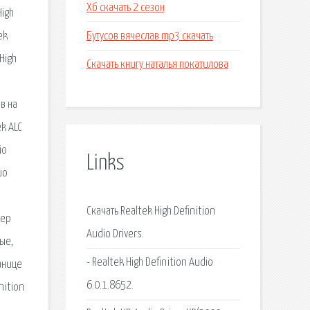
Хб скачать 2 сезон
High
Бутусов вячеслав mp3 скачать
ek
High
Скачать книгу наталья покатилова
в на
k ALC
io
Links
ио
Скачать Realtek High Definition
вер
Audio Drivers.
рые,
- Realtek High Definition Audio
ранице
6.0.1.8652.
nition