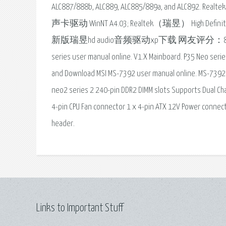
ALC887/888b, ALC889, ALC885/889a, and ALC892
声卡驱动 WinNT A4.03; Realtek（瑞昱） High Defin
新版瑞昱hd audio音频驱动xp下载 网友评分：8. 驱动大小
series user manual online. V1.X Mainboard. P35 Neo seri
and Download MSI MS-7392 user manual online. MS-7392 
neo2 series 2 240-pin DDR2 DIMM slots Supports Dual C
4-pin CPU Fan connector 1 x 4-pin ATX 12V Power connect
header.
Links to Important Stuff