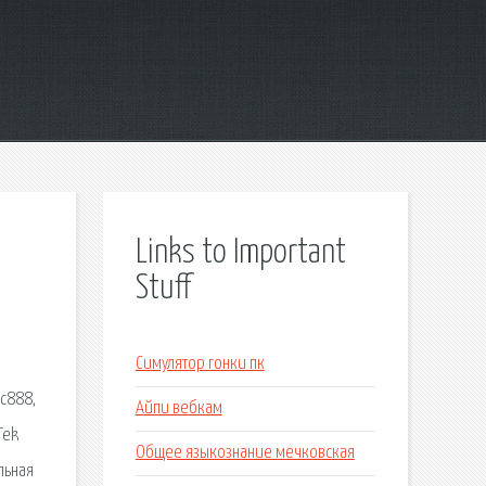
Links to Important
Stuff
Симулятор гонки пк
lc888,
Айпи вебкам
Tek
Общее языкознание мечковская
льная