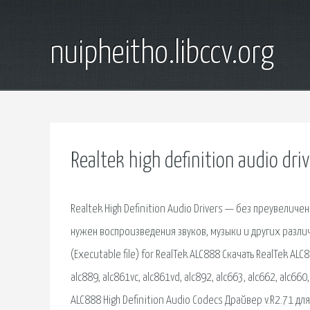
nuipheitho.libccv.org
Realtek high definition audio dri
Realtek High Definition Audio Drivers — без преувели
нужен воспроизведения звуков, музыки и других различн
(Executable file) for RealTek ALC888 Скачать RealTek ALC8
alc889, alc861vc, alc861vd, alc892, alc663, alc662, alc660,
ALC888 High Definition Audio Codecs Драйвер v.R2.71 для