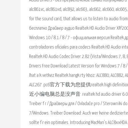
Audio Drivers - без преувеличение самый популярный и од
alc861vc, alc861vd, alc892, alc663, alc662, alc660, alc665,
for the sound card, that allows us to listen to audio from 
бесплатно Драйвер аудио Realtek HD Audio Driver XP/200
Windows 10 / 8.1 / 8 / 7 - официальная версия Realtek др
controladores oficiales para codecs Realtek HD Audio int
Realtek HD Audio Codec Driver 2.82 (Vista/Windows 7, 8, 8
Drivers Free Download Latest Version for Windows 7 / 8 / 8.
lhat a k vetkez Realtek hangk rty khoz: ALC880, ALC882,
ALC267. pc6官方下载为您提供realtek high defin
近小编电脑总是没声音. realtek hd audio driver 6.0.1.8581 w
Treiber f r / Драйверы для / Ovladače pro / Sterowniki do
7/Windows. Treiber Download: Auch wer keine dediziert
sollte f r ein optimales. Introducing MacMan's ALC8xxHD