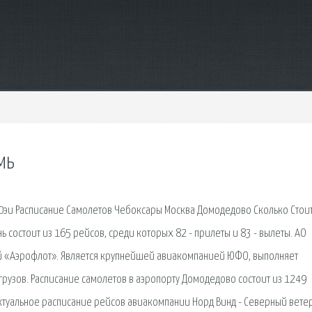
мь
50эи Расписание Самолетов Чебоксары Москва Домодедово Сколько Стои
ь состоит из 165 рейсов, среди которых 82 - прилеты и 83 - вылеты. АО
ний «Аэрофлот». Является крупнейшей авиакомпанией ЮФО, выполняет
рузов. Расписание самолетов в аэропорту Домодедово состоит из 1249
Актуальное расписание рейсов авиакомпании Норд Винд - Северный ветер