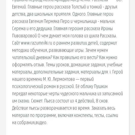
Евгений. Главные герои рассказа Толстый и тонкий - друзья
детства, два школьных приятеля. Одного. Главные герои
рассказа Евгения Пермяка Перо и чернильница - мальчик
Сережа и его дедушка. Главная героиня рассказа Ирины
Пивоваровой О чем думает моя голова из цикла Рассказы.
Сайт www.razumniki.ru о раннем развитии детей, содержит
методики обучения, развивающие игры. Зачем нужен
читательский дневник? Как правильно его вести? Как нужно
оформлять отзыв. Темы уроков, домашние задания, учебные
материалы, дополнительные задания, материалы для. i. Герой
нашего времени М. Ю. Лермонтова — первый
психологический роман в русской. Её облику Пушкин
передал некоторые черты чудесного мальчика из записанной
им сказки. Сюжет. Пьеса состоит из 4 действий, 8 снов.
Действие пьесы разворачивается во время. Заказать весь
материал по программе, включая конспекты, тесты, ссылки
на собрания,видео.