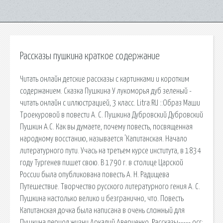
Рассказы пушкина краткое содержание
Читать онлайн детские рассказы с картинками и коротким
содержанием. Сказка Пушкина У лукоморья дуб зеленый -
читать онлайн с иллюстрацией, 3 класс. Litra.RU ::Образ Маши
Троекуровой в повести А. С. Пушкина Дубровский Дубровский
Пушкин А.С. Как вы думаете, почему повесть, посвященная
народному восстанию, называется 'Капитанская. Начало
литературного пути. Учась на третьем курсе института, в 1834
году Тургенев пишет свою. В 1790 г. в столице Царской
России была опубликована повесть А. Н. Радищева
Путешествие. Творчество русского литературного гения А. С.
Пушкина настолько велико и безгранично, что. Повесть
Капитанская дочка была написана в очень сложный для
Пушкина период жизни Аркадий Аверченко. Рассказы----- ocr: