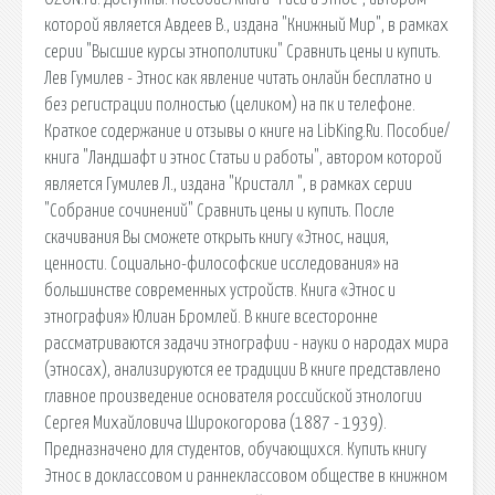
которой является Авдеев В., издана "Книжный Мир", в рамках
серии "Высшие курсы этнополитики" Сравнить цены и купить.
Лев Гумилев - Этнос как явление читать онлайн бесплатно и
без регистрации полностью (целиком) на пк и телефоне.
Краткое содержание и отзывы о книге на LibKing.Ru. Пособие/
книга "Ландшафт и этнос Статьи и работы", автором которой
является Гумилев Л., издана "Кристалл ", в рамках серии
"Собрание сочинений" Сравнить цены и купить. После
скачивания Вы сможете открыть книгу «Этнос, нация,
ценности. Социально-философские исследования» на
большинстве современных устройств. Книга «Этнос и
этнография» Юлиан Бромлей. В книге всесторонне
рассматриваются задачи этнографии - науки о народах мира
(этносах), анализируются ее традиции В книге представлено
главное произведение основателя российской этнологии
Сергея Михайловича Широкогорова (1887 - 1939).
Предназначено для студентов, обучающихся. Купить книгу
Этнос в доклассовом и раннеклассовом обществе в книжном