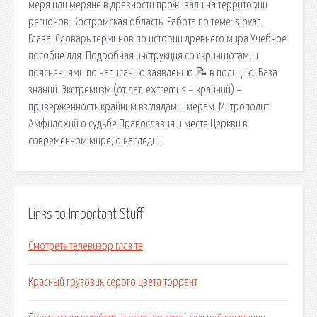
меря или меряне в древности проживали на территории
регионов: Костромская область. Работа по теме: slovar.
Глава: Словарь терминов по истории древнего мира Учебное
пособие для. Подробная инструкция со скриншотами и
пояснениями по написанию заявлению 📝 в полицию. База
знаний. Экстремизм (от лат. extremus – крайний) –
приверженность крайним взглядам и мерам. Митрополит
Амфилохий о судьбе Православия и месте Церкви в
современном мире, о наследии.
Links to Important Stuff
Смотреть телевизор глаз тв
Красный грузовик серого цвета торрент