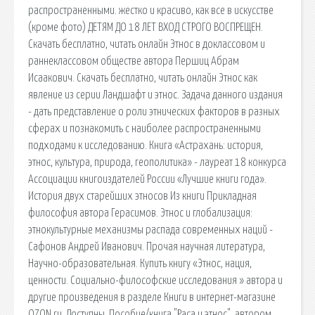
распространенными. жестко и красиво, как все в искусстве
(кроме фото) ДЕТЯМ ДО 18 ЛЕТ ВХОД СТРОГО ВОСПРЕЩЕН.
Скачать бесплатно, читать онлайн Этнос в доклассовом и
раннеклассовом обществе автора Першиц Абрам
Исаакович. Скачать бесплатно, читать онлайн Этнос как
явление из серии Ландшафт и этнос. Задача данного издания
- дать представление о роли этнических факторов в разных
сферах и познакомить с наиболее распространенными
подходами к исследованию. Книга «Астрахань: история,
этнос, культура, природа, геополитика» - лауреат 18 конкурса
Ассоциации книгоиздателей России «Лучшие книги года».
История двух старейших этносов Из книги Прикладная
философия автора Герасимов. Этнос и глобализация:
этнокультурные механизмы распада современных наций -
Сафонов Андрей Иванович. Прочая научная литература,
Научно-образовательная. Купить книгу «Этнос, нация,
ценности. Социально-философские исследования » автора и
другие произведения в разделе Книги в интернет-магазине
OZON.ru. Доступны. Пособие/книга "Раса и этнос", автором