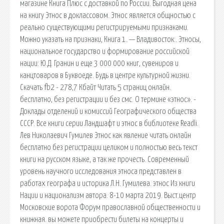
магазине Книга Плюс с доставкой по России. Выгодная цена
на книгу Этнос в доклассовом. Этнос является общностью с
реально существующими регистрируемыми признаками.
Можно указать на признаки, Книга 1. — Владивосток:. Этносы,
национальное государство и формирование российской
нации: Ю.Д. Гранин и еще 3 000 000 книг, сувениров и
канцтоваров в Буквоеде. Будь в центре культурной жизни.
Cкачать fb2 - 278,7 Кбайт Читать 5 страниц онлайн.
бесплатно, без регистрации и без смс. О термине «этнос». -
Доклады отделений и комиссий Географического общества
СССР. Все книги серии Ландшафт и этнос в библиотеке Readli.
Лев Николаевич Гумилев Этнос как явление читать онлайн
бесплатно без регистрации целиком и полностью весь текст
книги на русском языке, а так же прочесть. Современный
уровень научного исследования этноса представлен в
работах географа и историка Л.Н. Гумилева. этнос Из книги
Нации и национализм автора. 8-10 марта 2019. Выст.центр
Московские ворота Форум православной общественности и
книжная. вы можете приобрести билеты на концерты и