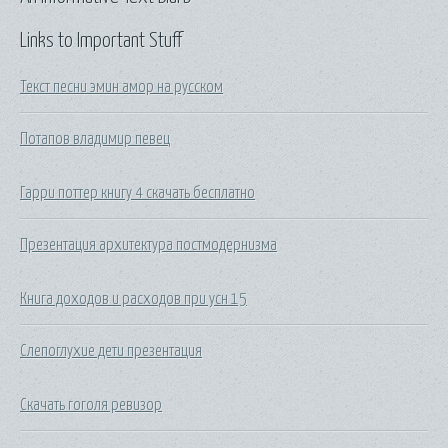
Links to Important Stuff
Текст песни эмин амор на русском
Потапов владимир певец
Гарри поттер книгу 4 скачать бесплатно
Презентация архитектура постмодернизма
Книга доходов и расходов при усн 15
Слепоглухие дети презентация
Скачать гоголя ревизор