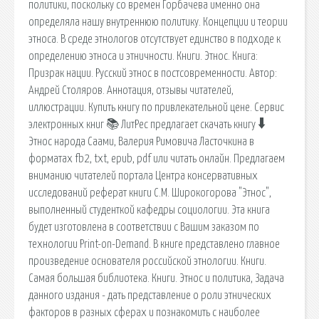
политики, поскольку со времен Горбачева именно она
определяла нашу внутреннюю политику. Концепции и теории
этноса. В среде этнологов отсутствует единство в подходе к
определению этноса и этничности. Книги. Этнос. Книга:
Призрак нации. Русский этнос в постсовременности. Автор:
Андрей Столяров. Аннотация, отзывы читателей,
иллюстрации. Купить книгу по привлекательной цене. Сервис
электронных книг 📚 ЛитРес предлагает скачать книгу 🠳
Этнос народа Саами, Валерия Римовича Ласточкина в
форматах fb2, txt, epub, pdf или читать онлайн. Предлагаем
вниманию читателей портала Центра консервативных
исследований реферат книги С.М. Широкогорова "Этнос",
выполненный студенткой кафедры социологии. Эта книга
будет изготовлена в соответствии с Вашим заказом по
технологии Print-on-Demand. В книге представлено главное
произведение основателя российской этнологии. Книги.
Самая большая библиотека. Книги. Этнос и политика, Задача
данного издания - дать представление о роли этнических
факторов в разных сферах и познакомить с наиболее