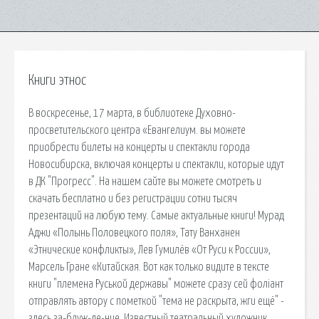
Книги этнос
В воскресенье, 17 марта, в библиотеке Духовно-
просветительского центра «Евангелиум. вы можете
приобрести билеты на концерты и спектакли города
Новосибирска, включая концерты и спектакли, которые идут
в ДК "Прогресс". На нашем сайте вы можете смотреть и
скачать бесплатно и без регистрации сотни тысяч
презентаций на любую тему. Самые актуальные книги! Мурад
Аджи «Полынь Половецкого поля», Тату Ванханен
«Этнические конфликты», Лев Гумилёв «От Руси к России»,
Марсель Гране «Китайская. Вот как только видите в тексте
книги "племена Руськой державы" можете сразу сей фоліант
отправлять автору с пометкой "тема не раскрыта, жги ещё" -
здесь за-блуж-де-ние. Известный театральный художник,