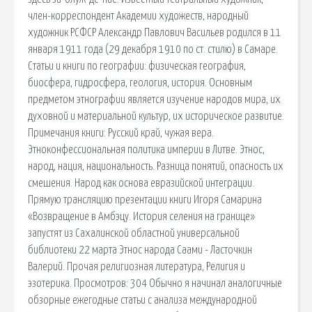
член-корреспондент Академии художеств, народный
художник РСФСР Александр Павлович Васильев родился в 11
января 1911 года (29 декабря 1910 по ст. стилю) в Самаре.
Статьи и книги по географии: физическая география,
биосфера, гидросфера, геология, история. Основным
предметом этнографии является изучение народов мира, их
духовной и материальной культур, их историческое развитие.
Примечания книги: Русский край, чужая вера.
Этноконфессиональная политика империи в Литве. Этнос,
народ, нация, национальность. Разница понятий, опасность их
смешения. Народ как основа евразийской интеграции.
Прямую трансляцию презентации книги Игоря Самарина
«Возвращение в Амбэцу. История селения на границе»
запустят из Сахалинской областной универсальной
библиотеки 22 марта Этнос народа Саами - Ласточкин
Валерий. Прочая религиозная литература, Религия и
эзотерика. Просмотров: 304 Обычно я начинал аналогичные
обзорные ежегодные статьи с анализа международной