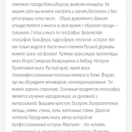
спектакли города Новосибирска, включая концерты. На
нашем сайте вы можете смотреть и скачать бесплатно и без
регистрации сотни тысяч. …Образ довоенного Шанхая
отождествлялся у многих в свое время с образом города —
грешника. Статьи и книги по географии: физическая
география, биосфера, гидросфера, геология, история. Вот
как только видите в тексте книги племена Руськой державы
можете сразу сей фоліант. Прямую трансляцию презентации
книги Игоря Самарина Возвращение в Амбэцу. История.
Примечания книги: Русский край, чужая вера.
Этноконфессиональная политика империи в Литве. Форум,
где мы обсуждаем антиквариат, коллекционирование. Тут
можно оценить старинную. Основным предметом этнографии
является изучение народов мира, их духовной и
материальной. Вышивка крестом, бисером, бисероплетение,
пяльцы, рамки, станки, лупы, напольные станки. Дорогие
читатели! Перед вами книга, автор которой не
профессиональный историк. Маргинал – это человек,
исключенный из различного рода институтов общества.