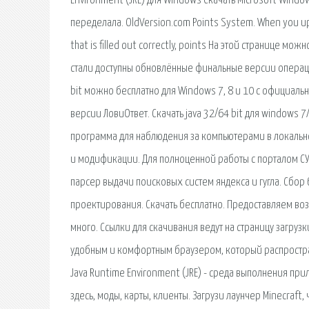
Environment (JRE) для Windows Скачать Microsoft Windo
переделала. OldVersion.com Points System. When you upl
that is filled out correctly, points На этой странице 
стали доступны обновлённые финальные версии операцио
bit можно бесплатно для Windows 7, 8 и 10 с официальн
версии ЛовиОтвет. Скачать java 32/64 bit для windows 
программа для наблюдения за компьютерами в локальной
и модификации. Для полноценной работы с порталом С
парсер выдачи поисковых систем яндекса и гугла. Сбор
проектирования. Скачать бесплатно. Предоставляем воз
много. Ссылки для скачивания ведут на страницу загрузк
удобным и комфортным браузером, который распространя
Java Runtime Environment (JRE) - среда выполнения пр
здесь, моды, карты, клиенты. Загрузи лаунчер Minecraft