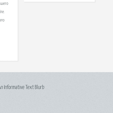
ашего
те.
это
n Informative Text Blurb