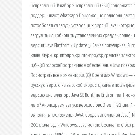
исправлений: В наборе исправлений (PSU) содержатся 
поддерживают Whatsapp Приложение поддерживает пр
потребоваться запуск устаревших версий Java, которы
загрузить или обновить установленную среду выполнени
версия: Java Platform 7 Update 5; Самая популярная. P
клавиатуры. криптопро,крипто-про,csp,средства электро
4,6 - 38 голосовПрограммное обеспечение Java позволяе
Посмотреть все комментарии(8) Opera для Windows — н
русскую версию на высокой скорости, самые последние 
версию инсталлятора Java SE Runtime Environment можно
лето? Анонсируем выпуск версии ЛовиОтвет. Рейтинг: 3 -
выполнять приложения JAVA. Среда выполнения Java(TM) 
201 скачать для Windows. Java можно бесплатно и без 