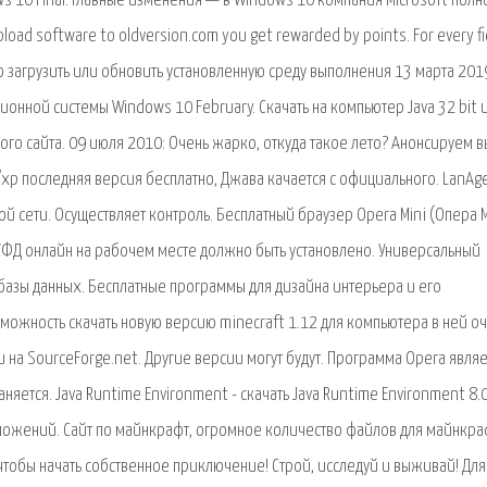
ws 10 Final. Главные изменения — в Windows 10 компания Microsoft полн
oad software to oldversion.com you get rewarded by points. For every fi
можно загрузить или обновить установленную среду выполнения 13 марта 201
нной системы Windows 10 February. Скачать на компьютер Java 32 bit 
ого сайта. 09 июля 2010: Очень жарко, откуда такое лето? Анонсируем в
7/xp последняя версия бесплатно, Джава качается с официального. LanAge
 сети. Осуществляет контроль. Бесплатный браузер Opera Mini (Опера 
УФД онлайн на рабочем месте должно быть установлено. Универсальный
 базы данных. Бесплатные программы для дизайна интерьера и его
можность скачать новую версию minecraft 1.12 для компьютера в ней о
и на SourceForge.net. Другие версии могут будут. Программа Opera являе
ется. Java Runtime Environment - скачать Java Runtime Environment 8.0
иложений. Сайт по майнкрафт, огромное количество файлов для майнкра
, чтобы начать собственное приключение! Строй, исследуй и выживай! Для