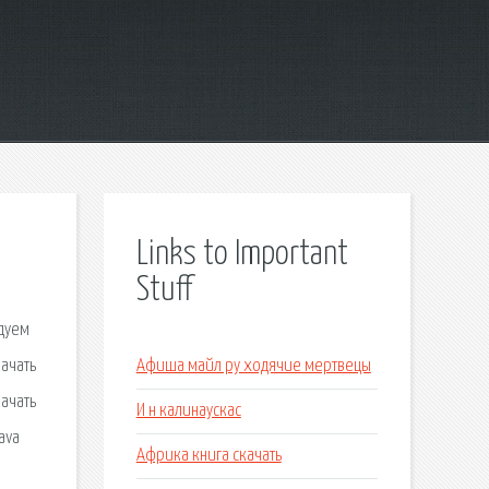
Links to Important
Stuff
ндуем
ачать
Афиша майл ру ходячие мертвецы
качать
И н калинаускас
ava
Африка книга скачать