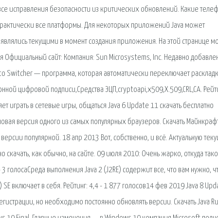
все исправления безопасности из критических обновлений. Какие теле
актически все платформы. Для некоторых приложений Java может
е являлись текущими в момент создания приложения. На этой странице 
я Официальный сайт: Компания: Sun Microsystems, Inc. Недавно добавл
unto Switcher — программа, которая автоматически переключает расклад
нной цифровой подписи,Средства ЭЦП,cryptoapi,x509,X.509,CRL,CA. Рейт
т играть в сетевые игры, общаться Java 6 Update 11 скачать бесплатно
овая версия одного из самых популярных браузеров. Скачать Майнкраф
версии популярной. 18 апр 2013 Вот, собственно, и всё. Актуальную тек
 скачать, как обычно, на сайте. 09 июля 2010: Очень жарко, откуда так
 3 голосаСреда выполнения Java 2 (J2RE) содержит все, что вам нужно, 
SE включает в себя. Рейтинг: 4,4 - 1 877 голосов14 фев 2019 Java 8 Upd
регистрации, но необходимо постоянно обновлять версии. Скачать Java R