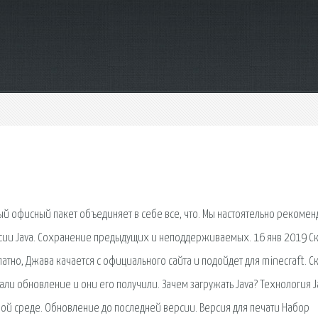
 Новый офисный пакет объединяет в себе все, что. Мы настоятельно рекоме
сии Java. Сохранение предыдущих и неподдерживаемых. 16 янв 2019 Ск
латно, Джава качается с официального сайта и подойдет для minecraft. С
ждали обновление и они его получили. Зачем загружать Java? Технология J
ной среде. Обновление до последней версии. Версия для печати Набор