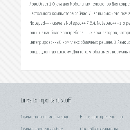
ЛовиОтвет 1.0 java для Мобильных телефонов Для совре
настольного компьютера сейчас. У нас вы сможете скача
Notepad++ - скачать Notepad++ 7.6.4, Notepad++ - это 
один из наиболее востребованных архиваторов, котор
интегрированный комплекс облачных решений. Язык Ja
операционную систему. Для того, чтобы иметь виртуальн
Links to Important Stuff
Скачать песни амелия лили
Написание презентации
Скачать торрент альбом
Openoffice скачать на