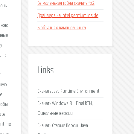
Ее маленькая тайна скачать fb2
фоны
Драйвера на intel pentium inside
можно
В объятиях вампира книга
енные
ку
инг:
Links
т
ущую
Скачать Java Runtime Environment.
ое
Скачать Windows 8.1 Final RTM,
чтобы
Финальные версии.
ate
untime
Скачать Старые Версии Java