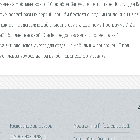
менных мобильников от 10 октября. Загрузите бесплатное ПО Java для В
ть Minecraft разных версий, причём бесплатно, ведь мы выложили на сай
редактор, представляющий альтернативу стандартному. Программа 7-Zip – 
ый обладает высокой. Oracle предоставляет наиболее полный
va активно используется для создания мобильных приложений под
ую клавиатуру всегда под рукой, перенесите эту ссылку.
A
Расписание автобусов
Моды для half life 2 episode 1
тамбов новая ляда
Сетевой драйвер msi