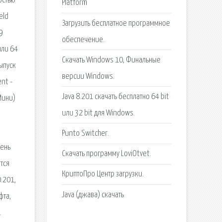
остью
Platform
eld
Загрузить бесплатное программное
9
обеспечение.
или 64
Скачать Windows 10, Финальные
ыпуск
версии Windows.
nt -
Java 8.201 скачать бесплатно 64 bit
Мини)
или 32 bit для Windows.
Punto Switcher.
чень
Скачать программу LoviOtvet.
тся
КриптоПро Центр загрузки.
.201,
Java (джава) скачать
фта,
.