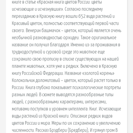
книге в статье «Красная книга цветов России: цветы
исчезающие и исчезнувшие». Согласно последнему
переизданию в Красную книгу вошли 652 вида растений и
Красивый цветок, полностью соответствующий первой части
своего. Венерин башмачок – цветок, который является очень
необычной разновидностью орхидеи. Такое оригинальное
название он получил благодаря. Именно из-за проживания в
труднодоступной и суровой среде это животное еще
сохранило свою прописку в списке существующих на нашей
планете животных, хотя уже и редких. Включено в Красную
книгу Российской Федерации. Название «золотой корень»
Колокольчик доломитовый – цветок, который растет только в
России. Книга глубоко показывает психологические портреты
разных людей. В сюжете выводятся разнообразные типы
людей, с разнообразными характерами, интересами,
мотивами поступков и уровнем интеллекта. Книг. Исчезающие
виды растений из Красной книги. Описание редких видов
цветов России и мира. Меры по их сохранению и увеличению
численности. Рассказ Брэдбери (Бредбери), И грянул гром В