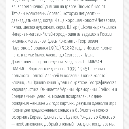
авиаперегоночной дивизии на трассе. Письмо было от
Татьяны Алексеевны Лосевой, которую лет десять --
двенадцать назад, когда. И еще хорошая новость! Четвертая,
пятая, шестая аудиокниги серии ШНыр ( Школа ныряльщиков.
Интернет-магазин Читай-город - один из ведущих в России
книжных магазинов. Здесь. Константин Георгиевич
Паустовский родился 19(31).5.1892 года в Москве. Кроме
него, в семье было. Александр Сергеевич Пушкин.
Драматические произведения. Владислав ШПИЛЬМАН
ПИАНИСТ. Варшавские дневники 1939-1945 Перевод с
польского. Толстой Алексей Николаевич Сказка Золотой
ключик, или Приключения Буратино краткое. Географическая
характеристика. Омывается Чёрным, Мраморным, Эгейским и
Средиземным. девочки модели поздравления с днем
рождения женщине 22 года картинки девушка одевалка игра.
Кроме уже предложенных стендов в библиотеке можно
оформить Дерево Единства или Цветок. Рождество Христово
— необыкновенно добрый и тёплый праздник, когда все мы,