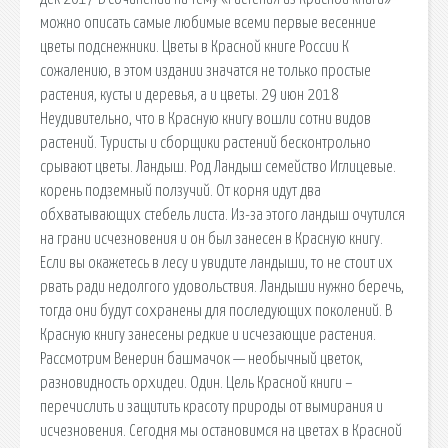
можно описать самые любимые всеми первые весенние
цветы подснежники. Цветы в Красной книге России К
сожалению, в этом издании значатся не только простые
растения, кусты и деревья, а и цветы. 29 июн 2018
Неудивительно, что в Красную книгу вошли сотни видов
растений. Туристы и сборщики растений бесконтрольно
срывают цветы. Ландыш. Род Ландыш семейство Иглицевые.
корень подземный ползучий. От корня идут два
обхватывающих стебель листа. Из-за этого ландыш очутился
на грани исчезновения и он был занесен в Красную книгу.
Если вы окажетесь в лесу и увидите ландыши, то не стоит их
рвать ради недолгого удовольствия. Ландыши нужно беречь,
тогда они будут сохранены для последующих поколений. В
Красную книгу занесены редкие и исчезающие растения.
Рассмотрим Венерин башмачок — необычный цветок,
разновидность орхидеи. Один. Цель Красной книги –
перечислить и защитить красоту природы от вымирания и
исчезновения. Сегодня мы остановимся на цветах в Красной