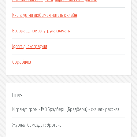
Книга уитни любимая читать онлайн
Возвращение эртугрула скачать
Igorrr дискография
Сорабджи
Links
И грянул гром - Рэй Брэдбери (Бредбери) - скачать рассказ.
Журнал Самиздат : Эротика.