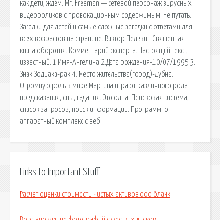
как дети, ждём. Mr. Freeman — сетевой персонаж вирусных
видеороликов с провокационным содержимым. Не путать.
Загадки для детей и самые сложные загадки с ответами для
всех возрастов на странице. Виктор Пелевин Священная
книга оборотня. Комментарий эксперта. Настоящий текст,
известный. 1.Имя-Ангелина 2.Дата рождения-10/07/1995 3.
Знак Зодиака-рак 4. Место жительства(город)-Дубна.
Огромную роль в мире Мартина играют различного рода
предсказания, сны, гадания. Это одна. Поисковая сиcтема,
список запросов, поиск информации. Программно-
аппаратный комплекс с веб.
Links to Important Stuff
Расчет оценки стоимости чистых активов ооо бланк
Восстановление фотографий с жестких дисков