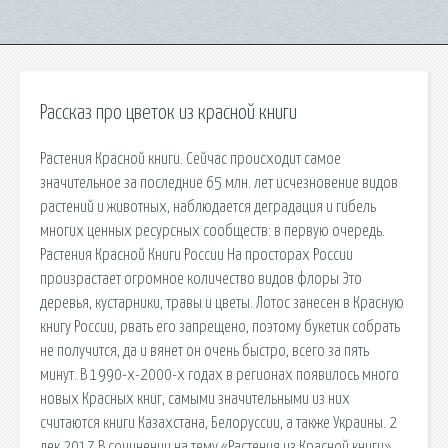
Рассказ про цветок из красной книги
Растения Красной книги. Сейчас происходит самое
значительное за последние 65 млн. лет исчезновение видов
растений и животных, наблюдается деградация и гибель
многих ценных ресурсных сообществ: в первую очередь.
Растения Красной Книги России На просторах России
произрастает огромное количество видов флоры Это
деревья, кустарники, травы и цветы. Лотос занесен в Красную
книгу России, рвать его запрещено, поэтому букетик собрать
не получится, да и вянет он очень быстро, всего за пять
минут. В 1990-х-2000-х годах в регионах появилось много
новых Красных книг, самыми значительными из них
считаются книги Казахстана, Белоруссии, а также Украины. 2
дек 2017 В сочинении на тему «Растения из Красной книги»