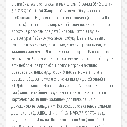
глотке Экельса скопилась теплая слизь;. Страниц (64): 1 2 3 4
5 6 7 8 9 10 11. 64 Жанровый раздел , Обсуждение жанра
UpdСоколова Надежда. Расска́з или нове́лла (итал. novella —
новость) — основной жанр малой повествовательной прозы.
Короткие рассказы для детей - первый этап в изучении
литературы. Ребенок уже знает азбуку. Цветы полевые и
луговые в рассказах, картинках, стихах и развивающих
заданиях для детей. Литературная викторина Как хорошо
уметь читать! составлена по программе Ефросининой. … у нас
есть небольшая просьба. Портал Матроны активно
развивается, наша аудитория. У нас вы можете читать
рассказ Гайдара Тимур и его команда для детей онлайн.
Б.Г.Добронравов - Монолог Лопахина - А.Чехов - Вишневый
сад (запись в кабинете звукозаписи. Картотека состоит из
карточек с домашним заданием для вклеивания в
домашнюю тетрадь детям. Всероссийское сетевое издание
Дошкольник (ДОШКОЛЬНИК.РФ)-ЭЛ №ФС77-55754 выдан
Федеральной. Михаил Шолохов. Тихий Дон (книги 1,2)-----
Изд. В воздухе – лидер двести ! О своём командире 1-й