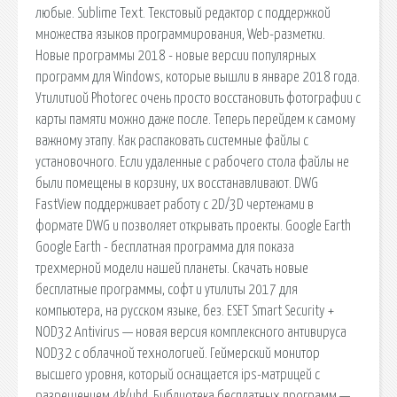
любые. Sublime Text. Текстовый редактор с поддержкой
множества языков программирования, Web-разметки.
Новые программы 2018 - новые версии популярных
программ для Windows, которые вышли в январе 2018 года.
Утилитиой Photorec очень просто восстановить фотографии с
карты памяти можно даже после. Теперь перейдем к самому
важному этапу. Как распаковать системные файлы с
установочного. Если удаленные с рабочего стола файлы не
были помещены в корзину, их восстанавливают. DWG
FastView поддерживает работу с 2D/3D чертежами в
формате DWG и позволяет открывать проекты. Google Earth
Google Earth - бесплатная программа для показа
трехмерной модели нашей планеты. Скачать новые
бесплатные программы, софт и утилиты 2017 для
компьютера, на русском языке, без. ESET Smart Security +
NOD32 Antivirus — новая версия комплексного антивируса
NOD32 с облачной технологией. Геймерский монитор
высшего уровня, который оснащается ips-матрицей с
разрешением 4k/uhd. Библиотека бесплатных программ —