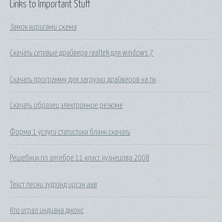
Links to Important Stuff
Замок киригами схема
Скачать сетевые драйвера realtek для windows 7
Скачать программу для загрузки драйверов на пк
Скачать образец электронное резюме
Форма 1 услуги статистика бланк скачать
Решебник по алгебре 11 класс кузнецова 2008
Текст песни зудээнд ирсэн аав
Кто играл индиана джонс