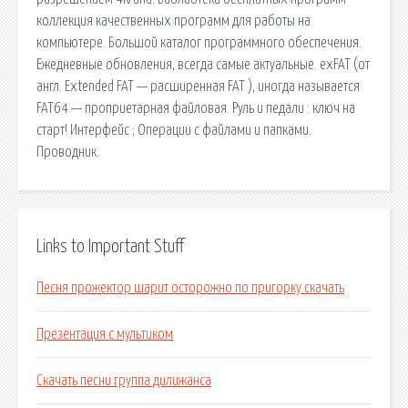
коллекция качественных программ для работы на
компьютере. Большой каталог программного обеспечения.
Ежедневные обновления, всегда самые актуальные. exFAT (от
англ. Extended FAT — расширенная FAT ), иногда называется
FAT64 — проприетарная файловая. Руль и педали : ключ на
старт! Интерфейс ; Операции с файлами и папками.
Проводник.
Links to Important Stuff
Песня прожектор шарит осторожно по пригорку скачать
Презентация с мультиком
Скачать песни группа дилижанса