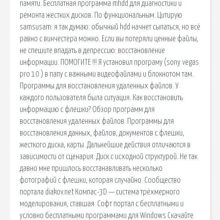
памяти. Бесплатная программа mhdd для диагностики и
ремонта жестких дисков. По функциональным. Цитирую
samsusam: я так думаю: обычный hdd начнет сыпаться, но всё
равно с винчестера можно. Если вы потеряли ценные файлы,
не спешите впадать в депрессию: восстановление
информации. ПОМОГИТЕ !!! Я установил програму (sony vegas
pro 10 ) в папу с важными видеофайлами и блокнотом там.
Программы для восстановления удаленных файлов. У
каждого пользователя была ситуация. Как восстановить
информацию с флешки? Обзор программ для
восстановления удаленных файлов. Программы для
восстановления данных, файлов, документов с флешки,
жесткого диска, карты. Дальнейшие действия отличаются в
зависимости от сценария: Диск с исходной структурой. Не так
давно мне пришлось восстанавливать несколько
фотографий с флешки, которая случайно. Cообщество
портала diakov.net Компас-3D — система трёхмерного
моделирования, ставшая. Софт портал с бесплатными и
условно бесплатными программами для Windows Скачайте