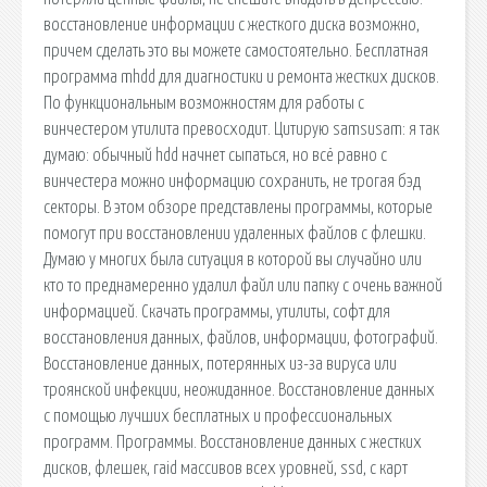
восстановление информации с жесткого диска возможно,
причем сделать это вы можете самостоятельно. Бесплатная
программа mhdd для диагностики и ремонта жестких дисков.
По функциональным возможностям для работы с
винчестером утилита превосходит. Цитирую samsusam: я так
думаю: обычный hdd начнет сыпаться, но всё равно с
винчестера можно информацию сохранить, не трогая бэд
секторы. В этом обзоре представлены программы, которые
помогут при восстановлении удаленных файлов с флешки.
Думаю у многих была ситуация в которой вы случайно или
кто то преднамеренно удалил файл или папку с очень важной
информацией. Скачать программы, утилиты, софт для
восстановления данных, файлов, информации, фотографий.
Восстановление данных, потерянных из-за вируса или
троянской инфекции, неожиданное. Восстановление данных
с помощью лучших бесплатных и профессиональных
программ. Программы. Восстановление данных с жестких
дисков, флешек, raid массивов всех уровней, ssd, c карт