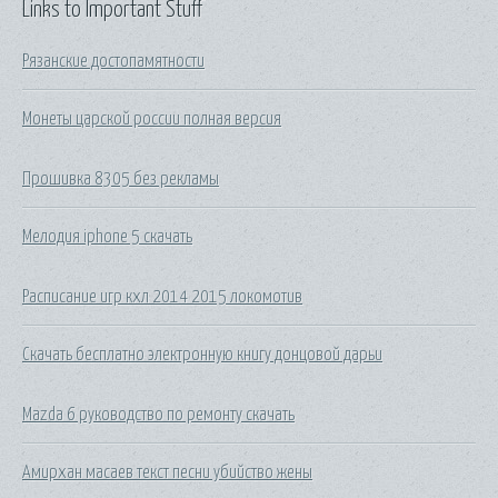
Links to Important Stuff
Рязанские достопамятности
Монеты царской россии полная версия
Прошивка 8305 без рекламы
Мелодия iphone 5 скачать
Расписание игр кхл 2014 2015 локомотив
Скачать бесплатно электронную книгу донцовой дарьи
Mazda 6 руководство по ремонту скачать
Амирхан масаев текст песни убийство жены