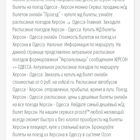
билеты на поезд Одесса - Херсон можно Сервис продажи ж/д
билетов онлайн "Проезд" – купите жд билеты, узнайте
расписание поездов Херсон → Одесса-Главная. Заходите.
Расписание поездов Херсон - Одесса. Купить ЖД билеты
Херсон - Одесса онлайн. Стоимость билетов на поезд из
Херсона в Одессу. Наличие. Информация по маршруту. На
данной странице представлено актуальное расписание
поездов формирования "Укрзализныци" сообщением ХЕРСОН
>> ОДЕССА. Актуальное расписание поездов по маршруту
Херсон - Одесса. Заказать и купить жд билет онлайн
стоимостью от 0 руб. на vokzal.ru. Расписание автобусов
Одесса - Херсон: отправление, прибытие, время в пути. Поезд
Херсон - Одесса: расписание, цены и дешёвые билеты онлайн
на все поезда Херсон - Одесса. Найдите самый дешёвый ж/д
билет Херсон. На нашем сервисе proizd™ любой желающий
всегда сможет быстро и без хлопот приобрести жд билеты
Херсон в плацкарт, купе и спальный вагон. Бронируйте
билеты на поезд из Херсона в Одессу в системе Ozon.