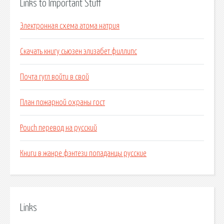
Links to Important Stuff
Электронная схема атома натрия
Скачать книгу сьюзен элизабет филлипс
Почта гугл войти в свой
План пожарной охраны гост
Pouch перевод на русский
Книги в жанре фэнтези попаданцы русские
Links