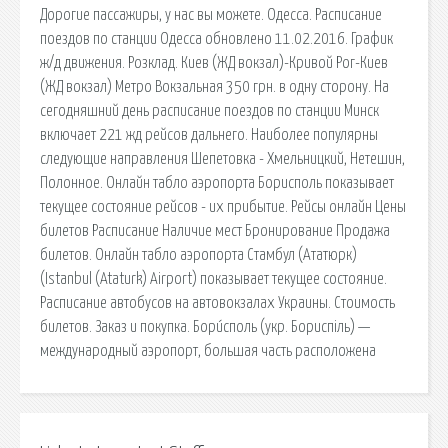
Дорогие пассажиры, у нас вы можете. Одесса. Расписание
поездов по станции Одесса обновлено 11.02.2016. График
ж/д движения. Розклад. Киев (ЖД вокзал)-Кривой Рог-Киев
(ЖД вокзал) Метро Вокзальная 350 грн. в одну сторону. На
сегодняшний день расписание поездов по станции Минск
включает 221 жд рейсов дальнего. Наиболее популярны
следующие направления Шепетовка - Хмельницкий, Нетешин,
Полонное. Онлайн табло аэропорта Борисполь показывает
текущее состояние рейсов - их прибытие. Рейсы онлайн Цены
билетов Расписание Наличие мест Бронирование Продажа
билетов. Онлайн табло аэропорта Стамбул (Ататюрк)
(Istanbul (Ataturk) Airport) показывает текущее состояние.
Расписание автобусов на автовокзалах Украины. Стоимость
билетов. Заказ и покупка. Бори́споль (укр. Бориспіль) —
международный аэропорт, большая часть расположена