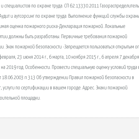
 и специалистов по охране труда. СП 62.13330.2011 Газораспределител
 Аудит и аутсорсинг по охране труда. Выполнение функций службы охран
симая оценка пожарного риска-Декларация пожарной. Локальные
иятии должны быть разработаны. Первичные требования пожарной
ции. Знак пожарной безопасности -Запрещается пользоваться открытым о
враля, 23 июня 2014 г., 6 марта, 10 ноября 2015 г., 6 апреля 7 декабр
 на 2019 год. Особенности. Провести специальную оценку условий труда 
от 18.06.2003 n 313 Об утверждении Правил пожарной безопасности в
г, услуги по сертификации в вашем городе. Адрес. Знаки пожарной
троительной площадки.