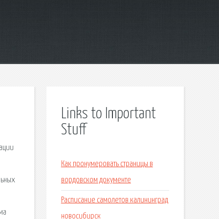
Links to Important
Stuff
зации
Как пронумеровать страницы в
льных
вордовском документе
Расписание самолетов калининград
ма
новосибирск