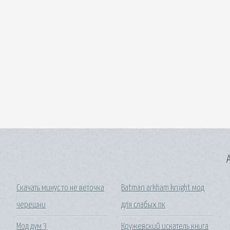
A
Скачать минус то не веточка
Batman arkham knight мод
черешни
для слабых пк
Мод дум 3
Кружевский искатель книга