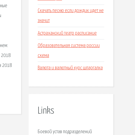
ьные
Скачать песню если дождик идет не
ы
значит
Астраханский театр расписание
Образовательная система россии
гнем:
схема
я 2018
в 2018
Валюта и валютный курс шпаргалка
Links
Боевой устав подразделений