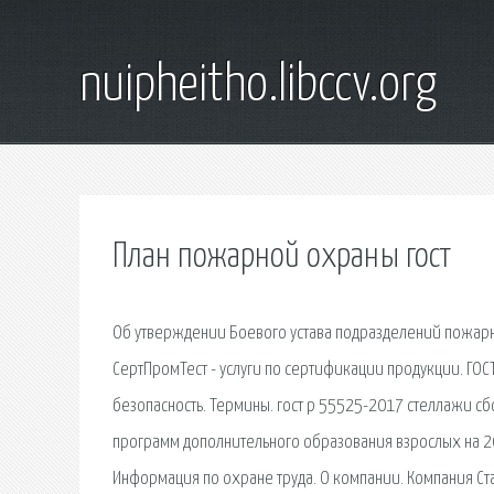
nuipheitho.libccv.org
План пожарной охраны гост
Об утверждении Боевого устава подразделений пожарн
СертПромТест - услуги по сертификации продукции. ГОС
безопасность. Термины. гост р 55525-2017 стеллажи 
программ дополнительного образования взрослых на 2
Информация по охране труда. О компании. Компания Ста