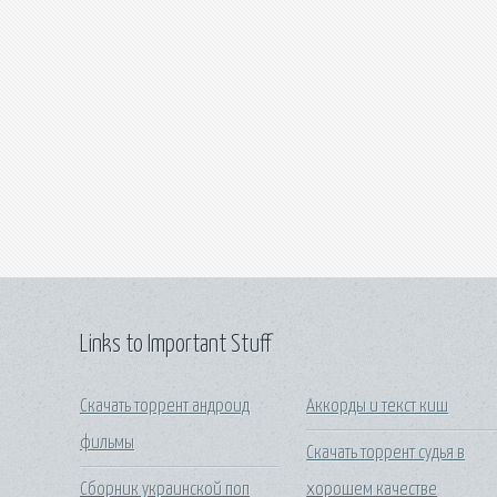
Links to Important Stuff
Скачать торрент андроид
Аккорды и текст киш
фильмы
Скачать торрент судья в
Сборник украинской поп
хорошем качестве