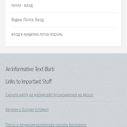
почта - вход.
Яндекс.Почта. Вход.
вход в кунделик логин пороль.
An Informative Text Blurb
Links to Important Stuff
Скачать карту на майнкрафт прохождения на двоих
Кармен и богдан титомир
Песни о дружном коллективе скачать бесплатно