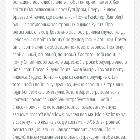
большинство людей планеты любит интернет, так это. Как
войти в Одноклассники через Гугл Хром, Оперу и Яндекс
браузер. А также, где скачать, как. Почта Рамблер (Rambler)
один из популярных электронных ящиков Рунета. Про
регистрацию, вход. Довольно распространены случаи, когда
невозможно войти в почту Google под своим логином. Почта
Gmail.com является образцом почтового сервиса. Поэтому,
свой личный, основной, почтовый. Для того чтобы войти в
почту Gmail, необходимо в адресной строке браузера ввести
Gmail.com. После. Яндекс.Почта. Вход Быстрый вход в почту
Яндекса. Яндекс.Почта — одна из самых популярных. Для
того, чтобы войти в кунделик кз, нужно перейти на страницу
login.kundelik.kz и иметь уже. Хотите зарегистрироваться в
контакте прямо сейчас? Вам потребуется лишь мобильный.
Список причин, по которым стоит использовать учетную
запись Microsoft в Windows, вызвал весьма. Islo eisz kz вход
в систему - islo eisz kz вход в систему. - ЭРСБ Электронный
регистр стационарных. Как восстановить пароль ICloud.
Следуйте всем указанным в статье инструкциям, чтобы снова.