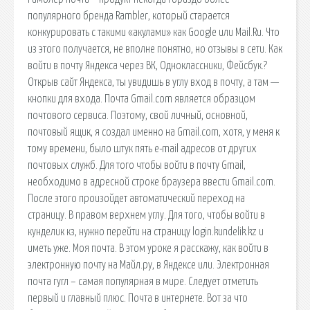
популярного бренда Rambler, который старается
конкурировать с такими «акулами» как Google или Mail.Ru. Что
из этого получается, не вполне понятно, но отзывы в сети. Как
войти в почту Яндекса через ВК, Одноклассники, Фейсбук.?
Открыв сайт Яндекса, ты увидишь в углу вход в почту, а там —
кнопки для входа. Почта Gmail.com является образцом
почтового сервиса. Поэтому, свой личный, основной,
почтовый ящик, я создал именно на Gmail.com, хотя, у меня к
тому времени, было штук пять e-mail адресов от других
почтовых служб. Для того чтобы войти в почту Gmail,
необходимо в адресной строке браузера ввести Gmail.com.
После этого произойдет автоматический переход на
страницу. В правом верхнем углу. Для того, чтобы войти в
кунделик кз, нужно перейти на страницу login.kundelik.kz и
иметь уже. Моя почта. В этом уроке я расскажу, как войти в
электронную почту на Майл.ру, в Яндексе или. Электронная
почта гугл – самая популярная в мире. Следует отметить
первый и главный плюс. Почта в интернете. Вот за что