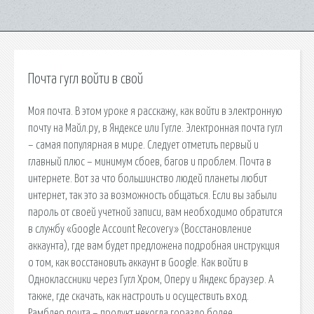
Почта гугл войти в свой
Моя почта. В этом уроке я расскажу, как войти в электронную
почту на Майл.ру, в Яндексе или Гугле. Электронная почта гугл
– самая популярная в мире. Следует отметить первый и
главный плюс – минимум сбоев, багов и проблем. Почта в
интернете. Вот за что большинство людей планеты любит
интернет, так это за возможность общаться. Если вы забыли
пароль от своей учетной записи, вам необходимо обратится
в службу «Google Account Recovery» (Восстановление
аккаунта), где вам будет предложена подробная инструкция
о том, как восстановить аккаунт в Google. Как войти в
Одноклассники через Гугл Хром, Оперу и Яндекс браузер. А
также, где скачать, как настроить и осуществить вход.
Рамблер почта – продукт некогда гораздо более