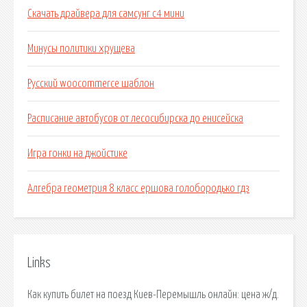
Скачать драйвера для самсунг с4 мини
Минусы политики хрущева
Русский woocommerce шаблон
Расписание автобусов от лесосибирска до енисейска
Игра гонки на джойстике
Алгебра геометрия 8 класс ершова голобородько гдз
Links
Как купить билет на поезд Киев-Перемышль онлайн: цена ж/д.