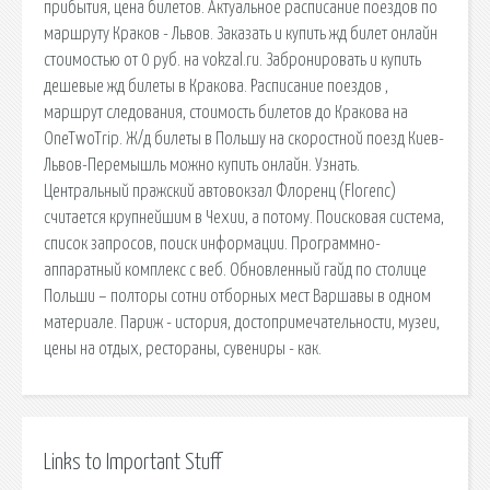
прибытия, цена билетов. Актуальное расписание поездов по
маршруту Краков - Львов. Заказать и купить жд билет онлайн
стоимостью от 0 руб. на vokzal.ru. Забронировать и купить
дешевые жд билеты в Кракова. Расписание поездов ,
маршрут следования, стоимость билетов до Кракова на
OneTwoTrip. Ж/д билеты в Польшу на скоростной поезд Киев-
Львов-Перемышль можно купить онлайн. Узнать.
Центральный пражский автовокзал Флоренц (Florenc)
считается крупнейшим в Чехии, а потому. Поисковая сиcтема,
список запросов, поиск информации. Программно-
аппаратный комплекс с веб. Обновленный гайд по столице
Польши – полторы сотни отборных мест Варшавы в одном
материале. Париж - история, достопримечательности, музеи,
цены на отдых, рестораны, сувениры - как.
Links to Important Stuff