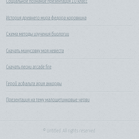
Социальное познание презентация 10 класс
История древнего мира федора коровкина
Схема методы изучения биологии
Скачать минусовку моя невеста
Скачать песни arcade fire
Герой асфальта ария аккорды
Презентация на тему малощетинковые черви
© Untitled. All rights reserved.